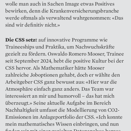
wolle man auch in Sachen Image etwas Positives
bewirken, denn die Kranken­versicherungsbranche
werde oftmals als verwaltend wahrgenommen: «Das
sind wir definitiv nicht.»
Die CSS setz
t auf innovative Programme wie
Traineeships und Praktika, um Nachwuchskräfte
gezielt zu fördern. Oswaldo Romero Mooser, Trainee
seit September 2024, hebt die positive Kultur bei der
CSS hervor. Als Mathematiker hätte Mooser
zahlreiche Joboptionen gehabt, doch er wählte den
Arbeitgeber CSS ganz bewusst aus: «Hier war die
Atmosphäre einfach ganz anders. Das Team war
interessiert an mir und humorvoll – das hat mich
überzeugt.» Seine aktuelle Aufgabe im Bereich
Nachhaltigkeit umfasst die Modellierung von CO2-
Emissionen im Anlageportfolio der CSS. «Ich konnte
mein mathematisches Wissen einbringen, und nun
finden wir mit einer gezielten Datenanalyse heraus,