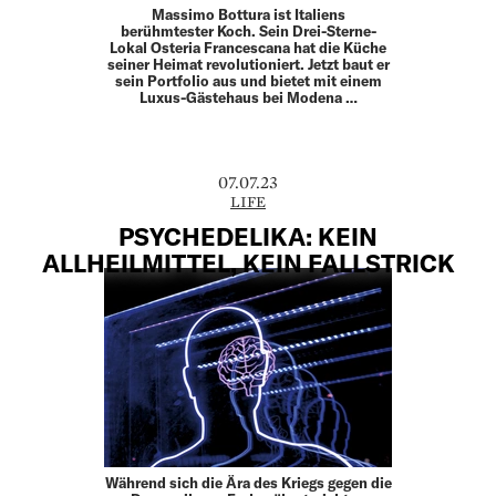
Massimo Bottura ist Italiens
berühmtester Koch. Sein Drei-Sterne-
Lokal Osteria Francescana hat die Küche
seiner Heimat revolutioniert. Jetzt baut er
sein Portfolio aus und bietet mit einem
Luxus-Gästehaus bei Modena …
07.07.23
LIFE
PSYCHEDELIKA: KEIN
ALLHEILMITTEL, KEIN FALLSTRICK
Während sich die Ära des Kriegs gegen die