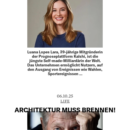
Luana Lopes Lara, 29-jährige Mitgründerin
der Prognoseplattform Kalshi, ist die
jüngste Self-made-Milliardärin der Welt.
Das Unternehmen ermöglicht Nutzern, auf
den Ausgang von Ereignissen wie Wahlen,
Sportereignissen …
06.10.25
LIFE
ARCHITEKTUR MUSS BRENNEN!