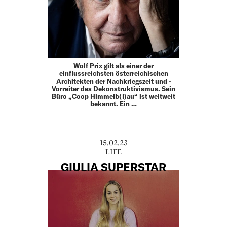
Wolf Prix gilt als einer der
einflussreichsten ­öster­­reichischen
Architekten der Nachkriegszeit und ­
Vorreiter des ­De­konstruktivismus. Sein
Büro „Coop ­Himmelb(l)au“ ist ­weltweit
bekannt. Ein …
15.02.23
LIFE
GIULIA SUPERSTAR