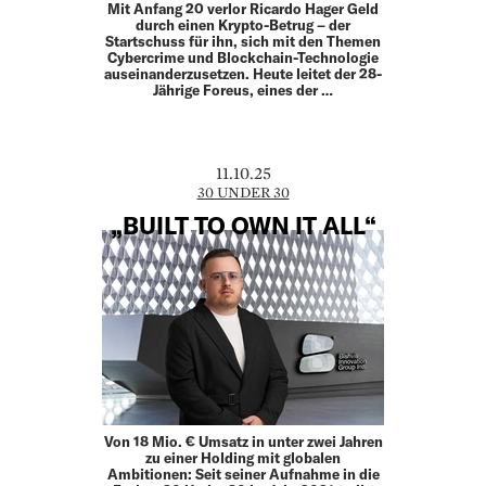
Mit Anfang 20 verlor Ricardo Hager Geld
durch einen Krypto-Betrug – der
Startschuss für ihn, sich mit den Themen
Cybercrime und Blockchain-Technologie
auseinanderzusetzen. Heute leitet der 28-
Jährige Foreus, eines der …
11.10.25
30 UNDER 30
„BUILT TO OWN IT ALL“
Von 18 Mio. € Umsatz in unter zwei Jahren
zu einer Holding mit globalen
Ambitionen: Seit seiner Aufnahme in die