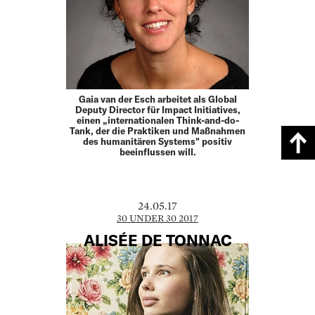
Gaia van der Esch arbeitet als Global
Deputy Director für Impact Initiatives,
einen „internationalen Think-and-do-
Tank, der die Praktiken und Maßnahmen
des humanitären Systems" positiv
beeinflussen will.
24.05.17
30 UNDER 30 2017
ALISÉE DE TONNAC