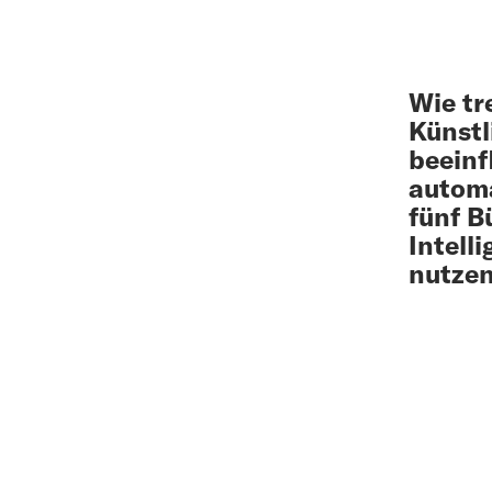
Wie tr
Künstl
beeinf
automa
fünf B
Intell
nutzen