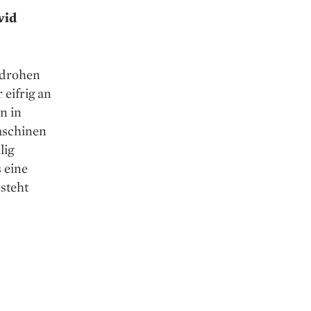
vid
 drohen
 eifrig an
n in
Maschinen
lig
 eine
steht