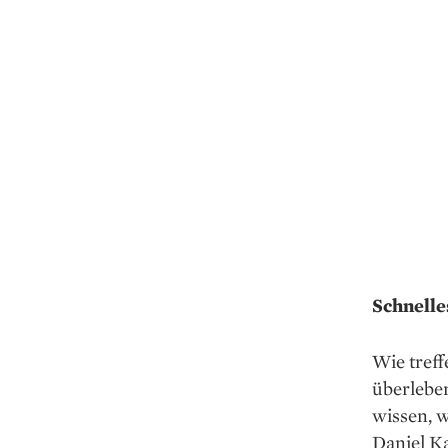
Schnell
Wie tref
überlebe
wissen, 
Daniel K