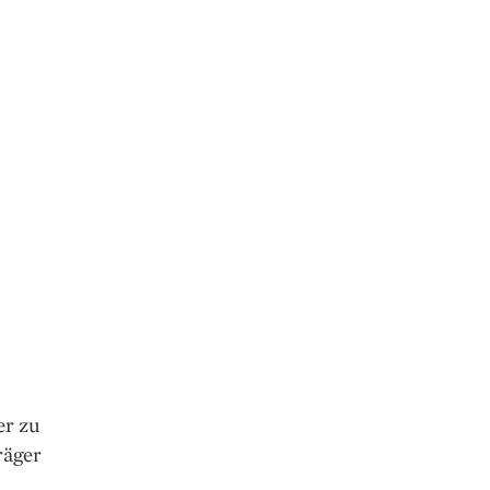
er zu
räger