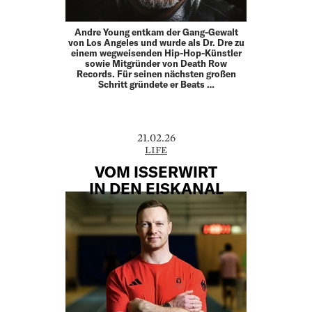
Andre Young entkam der Gang-Gewalt
von Los Angeles und wurde als Dr. Dre zu
einem wegweisenden Hip-Hop-­Künstler
sowie Mitgründer von Death Row
Records. Für seinen ­nächsten großen
Schritt gründete er Beats …
21.02.26
LIFE
VOM ISSERWIRT
IN DEN EISKANAL