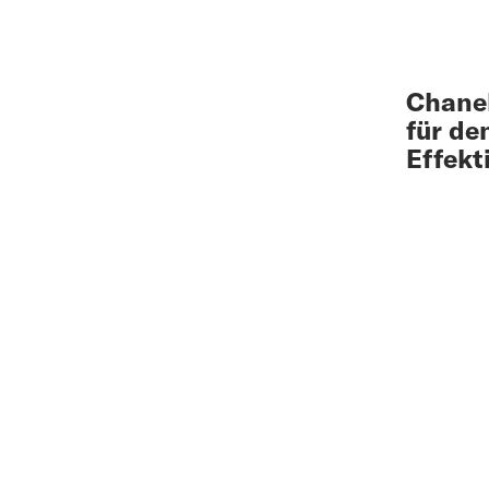
Chanel
für de
Effekti