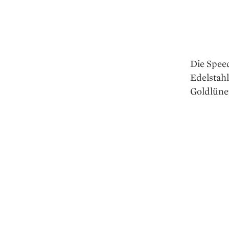
Die Spee
Edelstah
Goldlünet