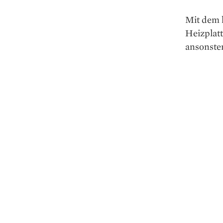
Mit dem 
Heiz­pla
ansonste