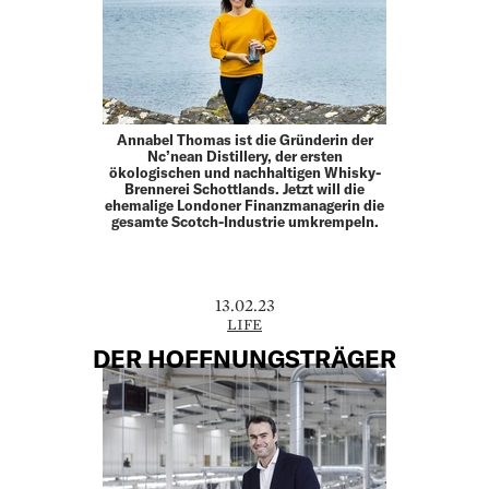
Annabel Thomas ist die Gründerin der
Nc’nean Distillery, der ersten
ökologischen und nachhaltigen Whisky-
Brennerei Schottlands. Jetzt will die
ehemalige Londoner Finanzmanagerin die
gesamte Scotch-Industrie umkrempeln.
13.02.23
LIFE
DER HOFFNUNGSTRÄGER