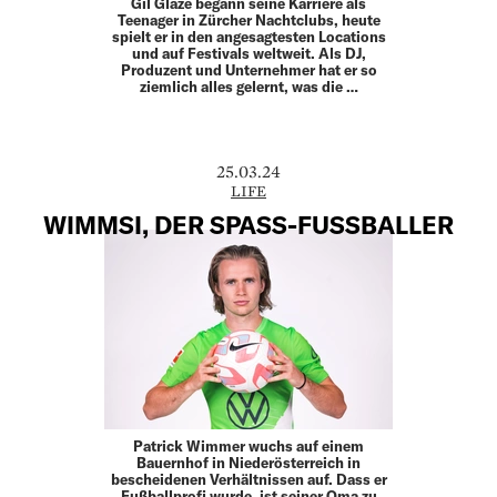
Gil Glaze begann seine Karriere als
Teenager in Zürcher Nachtclubs, heute
spielt er in den angesagtesten Locations
und auf Festivals weltweit. Als DJ,
Produzent und Unternehmer hat er so
ziemlich alles gelernt, was die …
25.03.24
LIFE
WIMMSI, DER SPASS-FUSSBALLER
Patrick Wimmer wuchs auf einem
Bauernhof in Niederösterreich in
bescheidenen Verhältnissen auf. Dass er
Fußballprofi wurde, ist seiner Oma zu