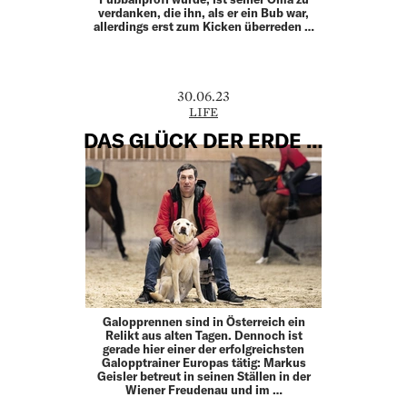
verdanken, die ihn, als er ein Bub war,
allerdings erst zum Kicken überreden …
30.06.23
LIFE
DAS GLÜCK DER ERDE …
Galopprennen sind in Österreich ein
Relikt aus alten Tagen. Dennoch ist
gerade hier einer der erfolgreichsten
Galopptrainer Europas tätig: Markus
Geisler betreut in seinen Ställen in der
Wiener Freudenau und im …