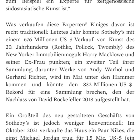
zum Beispiel ein Experte für zeitgenössische
südostasiatische Kunst ist.“
Was verkaufen diese Experten? Einiges davon ist
recht traditionell: Letztes Jahr konnte Sotheby’s mit
einem 676-Millionen-US-$-Verkauf von Kunst des
20. Jahrhunderts (Rothko, Pollock, Twombly) des
New Yorker Immobilienmoguls Harry Macklowe und
seiner Ex-Frau punkten; ein zweiter Teil ihrer
Sammlung, darunter Werke von Andy Warhol und
Gerhard Richter, wird im Mai unter den Hammer
kommen und könnte den 832-Millionen-US-$-
Rekord für eine Sammlung brechen, den der
Nachlass von David Rockefeller 2018 aufgestellt hat.
Ein Großteil des neu gestalteten Geschäfts von
Sotheby’s ist jedoch weniger konventionell: Im
Oktober 2021 verkaufte das Haus ein Paar Nikes, die
einst Michael Jordan trug, für 1,5 Mio. US-$ (ein