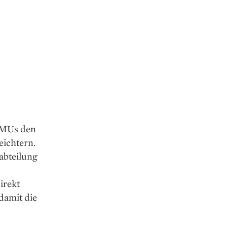
KMUs den
eichtern.
abteilung
irekt
damit die