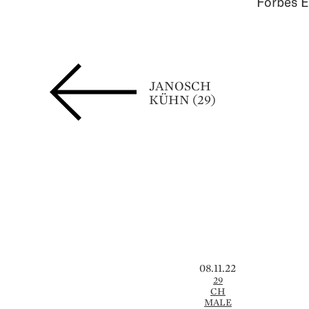
Forbes E
JANOSCH
KÜHN (29)
08.11.22
29
CH
MALE