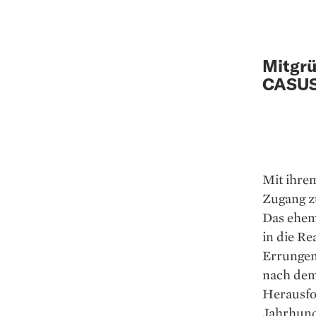
Mitgrü
CASUS
Mit ihre
Zugang zu
Das ehema
in die Re
Errungens
nach dem
Herausfo
Jahrhund