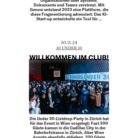
Organisationen über Systeme,
Dokumente und Teams verstreut. Mit
Genow entstand 2023 eine Plattform, die
diese Fragmentierung adressiert: Das KI-
Start-up entwickelte ein Tool für …
30.11.24
30 UNDER 30
WILLKOMMEN IM CLUB!
Die Under 30-Listdrop-Party in Zürich hat
für das Event in Wien vorgelegt: Fast 200
Gäste kamen in die Cadillac City in der
Bahnhofstrasse in Zürich. Aber Wien
konnte ebenfalls abliefern. 220 Gäste