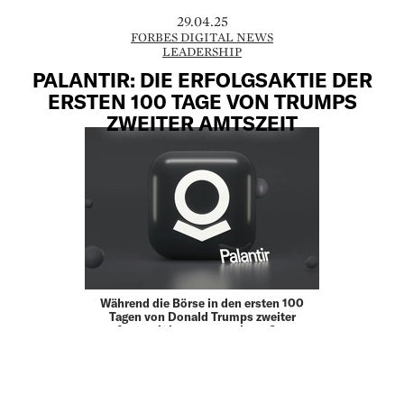
29.04.25
FORBES DIGITAL NEWS
LEADERSHIP
PALANTIR: DIE ERFOLGSAKTIE DER
ERSTEN 100 TAGE VON TRUMPS
ZWEITER AMTSZEIT
Während die Börse in den ersten 100
Tagen von Donald Trumps zweiter
Amtszeit insgesamt mit großen
Herausforderungen zu kämpfen hatte,
sticht eine Aktie besonders hervor:
Palantir. Das Unternehmen, das auf
Künstliche …