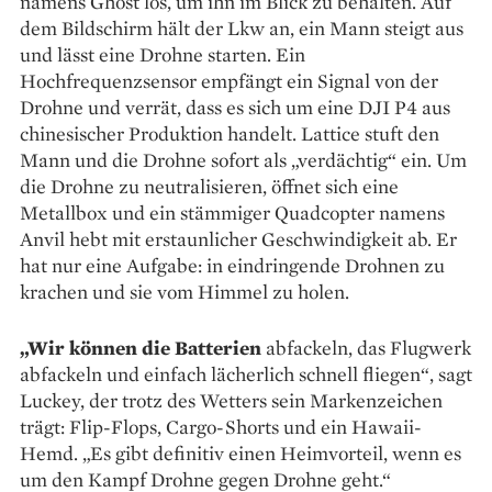
namens Ghost los, um ihn im Blick zu behalten. Auf
dem Bildschirm hält der Lkw an, ein Mann steigt aus
und lässt eine Drohne starten. Ein
Hochfrequenzsensor empfängt ein Signal von der
Drohne und verrät, dass es sich um eine DJI P4 aus
chinesischer Produktion handelt. Lattice stuft den
Mann und die Drohne sofort als „verdächtig“ ein. Um
die Drohne zu neutralisieren, öffnet sich eine
Metallbox und ein stämmiger Quadcopter namens
Anvil hebt mit erstaunlicher Geschwindigkeit ab. Er
hat nur eine Aufgabe: in eindringende Drohnen zu
krachen und sie vom Himmel zu holen.
„Wir können die Batterien
abfackeln, das Flugwerk
abfackeln und einfach lächerlich schnell fliegen“, sagt
Luckey, der trotz des Wetters sein Markenzeichen
trägt: Flip-Flops, Cargo-Shorts und ein Hawaii-
Hemd. „Es gibt definitiv einen Heimvorteil, wenn es
um den Kampf Drohne gegen Drohne geht.“