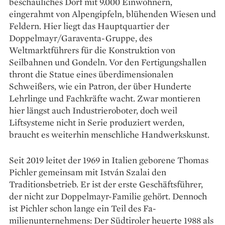
beschauliches Dorf mit 9.000 Einwohnern,
eingerahmt von Alpengipfeln, blühenden Wiesen und
Feldern. Hier liegt das Hauptquartier der
Doppelmayr/Garaventa-Gruppe, des
Weltmarktführers für die Konstruktion von
Seilbahnen und Gondeln. Vor den Fertigungs­hallen
thront die Statue eines überdimensionalen
Schweißers, wie ein Patron, der über Hunderte
Lehrlinge und Fachkräfte wacht. Zwar montieren
hier längst auch Industrieroboter, doch weil
Liftsysteme nicht in Serie produziert werden,
braucht es weiterhin menschliche Handwerkskunst.
Seit 2019 leitet der 1969 in Italien geborene Thomas
Pichler gemeinsam mit István Szalai den
Traditionsbetrieb. Er ist der erste Geschäfts­führer,
der nicht zur Doppelmayr-Familie gehört. Dennoch
ist Pichler schon lange ein Teil des Fa­
milienunternehmens: Der Südtiroler heuerte 1988 als