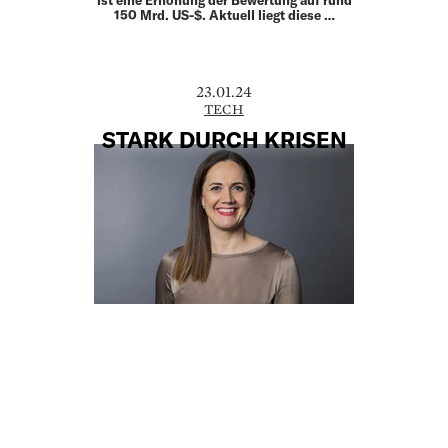
150 Mrd. US-$. Aktuell liegt diese …
23.01.24
TECH
STARK DURCH KRISEN
Investment-Expertin Romy Schnelle
verrät im Gespräch mit Forbes, warum
manche Start-ups den Durchbruch
schaffen, aber andere floppen – und
weshalb künstliche Intelligenz ihr graue
Haare wachsen lässt.