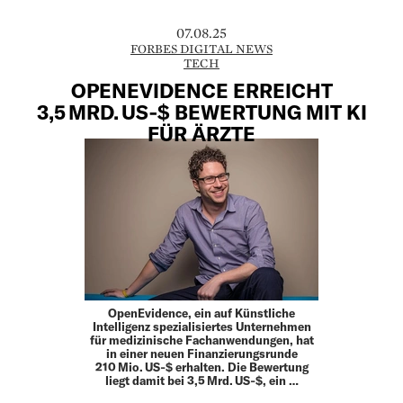
07.08.25
FORBES DIGITAL NEWS
TECH
OPENEVIDENCE ERREICHT
3,5 MRD. US‑$ BEWERTUNG MIT KI
FÜR ÄRZTE
OpenEvidence, ein auf Künstliche
Intelligenz spezialisiertes Unternehmen
für medizinische Fachanwendungen, hat
in einer neuen Finanzierungsrunde
210 Mio. US‑$ erhalten. Die Bewertung
liegt damit bei 3,5 Mrd. US‑$, ein …