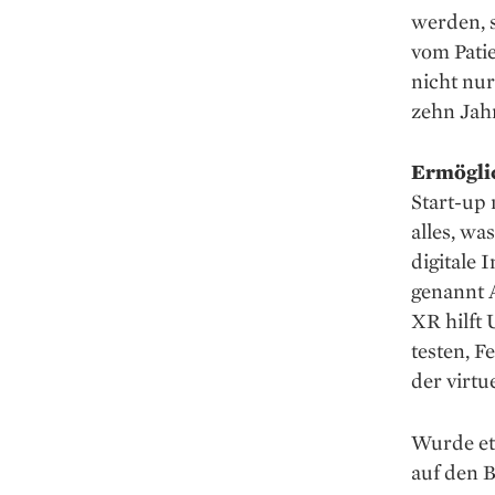
werden, s
vom Pati
nicht nur
zehn Jahr
Ermögli
Start-up
alles, wa
digitale 
genannt 
XR hilft
testen, F
der virtue
Wurde et
auf den 