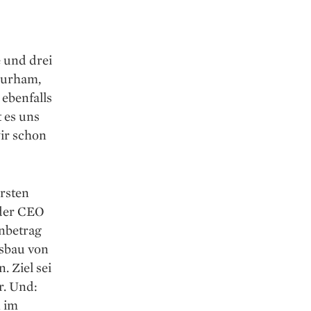
e und drei
Durham,
ebenfalls
 es uns
ir schon
ersten
 der CEO
enbetrag
usbau von
 Ziel sei
r. Und:
 im