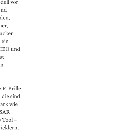
dell vor
und
den,
mer,
rucken
 ein
r CEO und
st
en
XR-Brille
 die sind
tark wie
ISAR
s Tool –
icklern,