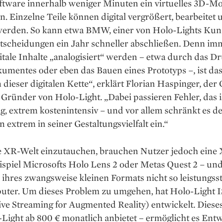
tware innerhalb weniger Minuten ein virtuelles 3D-Mo
n. Einzelne Teile können digital vergrößert, bearbeitet 
 werden. So kann etwa BMW, einer von Holo-Lights Kun
tscheidungen ein Jahr schneller abschließen. Denn im
tale Inhalte „analogisiert“ werden – etwa durch das D
umentes oder eben das Bauen eines Prototyps –, ist das
 dieser digitalen Kette“, erklärt Florian Haspinger, de
 Gründer von Holo-Light. „Dabei passieren Fehler, das i
, extrem kostenintensiv – und vor allem schränkt es d
extrem in seiner Gestaltungsvielfalt ein.“
e XR-Welt einzutauchen, brauchen Nutzer jedoch eine 
spiel Microsofts Holo Lens 2 oder Metas Quest 2 – und
ihres zwangsweise kleinen Formats nicht so leistungss
uter. Um dieses Problem zu umgehen, hat Holo-Light 
ive Streaming for Augmented Reality) entwickelt. Diese
Light ab 800 € monatlich anbietet – ermöglicht es Entw