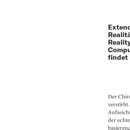
Extend
Realit
Realit
Comput
findet
Der Chiru
verstirbt
Aufzeich
der echt
basierend