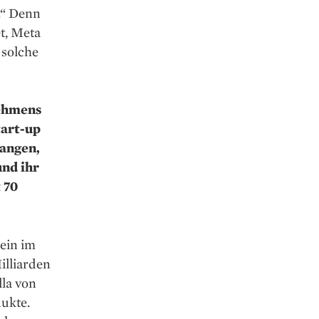
.“ Denn
t, Meta
 solche
nehmens
tart-up
langen,
und ihr
 70
lein im
illiarden
la von
ukte.