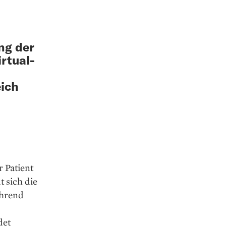
ng der
irtual-
eich
 Patient
 sich die
ährend
det