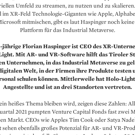
riellen Umfeld zu streamen, zu nutzen und zu skalieren
 im XR-Feld Technologie-Giganten wie Apple, Alphabe
icrosoft mitmischen, gibt es laut Haspinger noch keine
Plattform für das Industrial Metaverse.
-jährige Florian Haspinger ist CEO des XR-Unter
ight. Mit AR- und VR-Software hilft das Tiroler S
n Unternehmen, in das Industrial Metaverse zu ge
digitalen Welt, in der Firmen ihre Produkte testen 
rsonal schulen können. Mittlerweile hat Holo-Light
Angestellte und ist an drei Standorten vertreten.
in heißes Thema bleiben wird, zeigen diese Zahlen: Al
uartal 2021 pumpten Venture Capital Fonds fast zwei M
den Markt. CEOs wie Apples Tim Cook oder Satya Nadel
t sehen ebenfalls großes Potenzial für AR- und VR-Prod