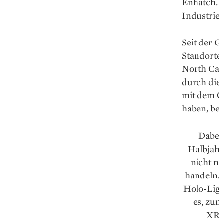
Enhatch.
Industri
Seit der 
Standort
North Ca
durch die
mit dem 
haben, be
Dabei
Halbjah
nicht n
handeln.
Holo-Lig
es, zu
XR