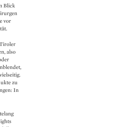
n Blick
irurgen
e vor
tät.
Tiroler
n, also
 oder
inblendet,
elseitig.
dukte zu
ngen: In
telang
ights