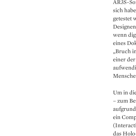
AR3S-Sof
sich habe
getestet
Designen
wenn digi
eines Dok
„Bruch in
einer der
aufwendig
Menschen 
Um in di
– zum Bei
aufgrund 
ein Comp
(Interact
das Holo-