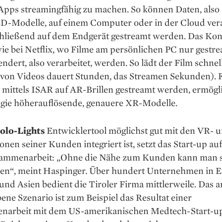
Apps streamingfähig zu machen. So können Daten, als
3D-Modelle, auf einem Computer oder in der Cloud vera
hließend auf dem Endgerät gestreamt werden. Das Konz
ie bei Netflix, wo Filme am persönlichen PC nur gestre
endert, also verarbeitet, werden. So lädt der Film schnel
von Videos dauert Stunden, das Streamen Sekunden). 
 mittels ISAR auf AR-Brillen gestreamt werden, ermögli
gie höherauflösende, genauere XR-Modelle.
olo-Lights
Entwicklertool möglichst gut mit den VR- 
onen seiner Kunden integriert ist, setzt das Start-up auf
ammenarbeit: „Ohne die Nähe zum Kunden kann man 
uen“, meint Haspinger. Über hundert Unternehmen in E
nd Asien bedient die Tiroler Firma mittlerweile. Das 
ene Szenario ist zum Beispiel das Resultat einer
arbeit mit dem US-amerikanischen Medtech-Start-u