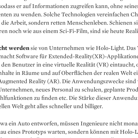
odass er auf Informationen zugreifen kann, ohne seine
enten zu wenden. Solche Technologien vereinfachen Ch
 die Arbeit, sondern retten Menschenleben. Schienen si
en noch wie aus einem Sci-Fi-Film, sind sie heute Reali
cht werden
sie von Unternehmen wie Holo-Light. Das 
 macht Software für Extended-Reality(XR)-Applikatione
s den Benutzer in eine virtuelle Realität (VR) eintaucht,
Inhalte in Räume und auf Oberflächen der realen Welt e
Augmented Reality (AR). Die Anwendungszwecke sind vi
 Unternehmen, neues Personal zu schulen, geplante Pro
ehlfunktionen zu finden etc. Die Stärke dieser Anwendu
llen Welt geht alles schneller und billiger.
wa ein Auto entworfen, müssen Ingenieure nicht mona
Bau eines Prototyps warten, sondern können mit Holo-L