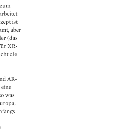
o zum
rbeitet
ept ist
amt, aber
ler (das
Für XR-
cht die
und AR-
 eine
so was
uropa,
anfangs
p