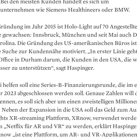
 Bei den meisten Kunden handelt es sich um
eunternehmen wie Siemens Healthineers oder BMW.
Gründung im Jahr 2015 ist Holo-Light auf 70 Angestellt
e gewachsen: Innsbruck, München und seit Mai auch 
rolina. Die Gründung des US-amerikanischen Büros ist 
 Suche zur Kundennähe motiviert. „In erster Linie geht
Office in Durham darum, die Kunden in den USA, die w
sser zu unterstützen“, sagt Haspinger.
 helfen soll eine Series-B-Finanzierungsrunde, die im 
r 2023 abgeschlossen werden soll. Genaue Zahlen will
ennen, es soll sich aber um einen zweistelligen Million
 Neben der Expansion in die USA soll das Geld zum A
hts XR-streaming Plattform, XRnow, verwendet werden.
m „Netflix für AR und VR“ zu werden, erklärt Haspinge
now „ist eine Plattform, um AR- und VR-Applikationen