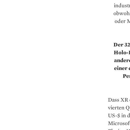
indust
obwohl
oder M
Der 32
Holo-L
andere
einer 
Pe
Dass XR e
vierten Q
US-$ in 
Microsof