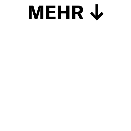
MEHR
Schließen
UP TO DATE
MIT DEM FORBES-NEWSLETTER BEKOMMEN SIE
REGELMÄSSIG DIE SPANNENDSTEN ARTIKEL SOWIE
EVENTANKÜNDIGUNGEN DIREKT IN IHR E-MAIL-POSTFACH
GELIEFERT.