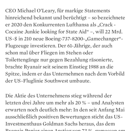
CEO Michael O’Leary, für ­markige Statements
hinreichend ­bekannt und berüchtigt – so bezeichnete
er 2020 den Konkurrenten Lufthansa als „Crack ­
Cocaine Junkie looking for State Aid“ –, will 22 Mrd.
US-$ in 210 neue Boeing-737-8200-„Gamechanger“-
Flugzeuge investieren. Der 61-Jährige, der auch
schon mal über Fliegen im Stehen oder
Toilettengänge nur gegen Bezahlung räsonierte,
brachte Ryanair seit seinem Einstieg 1988 an die
Spitze, indem er das Unternehmen nach dem Vorbild
der US-Fluglinie Southwest umbaute.
Die Aktie des Unternehmens stieg während der
letzten drei ­Jahre um mehr als 20 % – und Analysten
erwarten noch deutlich mehr: In den seit Anfang Mai
ausschließlich positiven Bewertungen sticht das US-
Investmenthaus Goldman Sachs heraus, das dem
Ryanair-­Papier ­einen Anstieg von 73 %, gemessen am