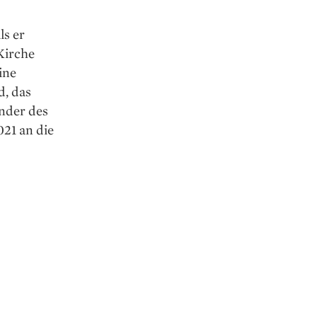
ls er
Kirche
ine
d, das
nder des
21 an die