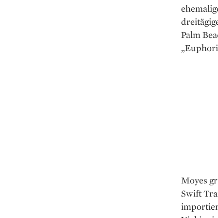
ehemalige
dreitägi
Palm Beac
„Euphori
Moyes gr
Swift Tr
importier