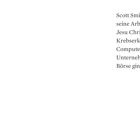
Scott Smi
seine Arb
Jesu Chri
Krebserk
Computer
Unterneh
Börse gin