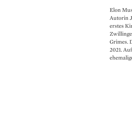
Elon Musk
Autorin J
erstes K
Zwillinge
Grimes. 
2021. Au
ehemalige