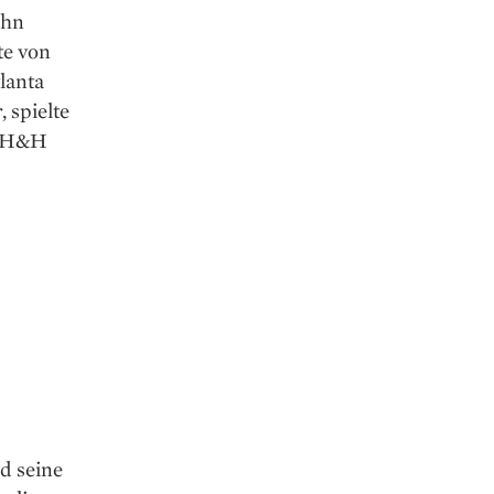
ohn
te von
lanta
 spielte
r H&H
d seine