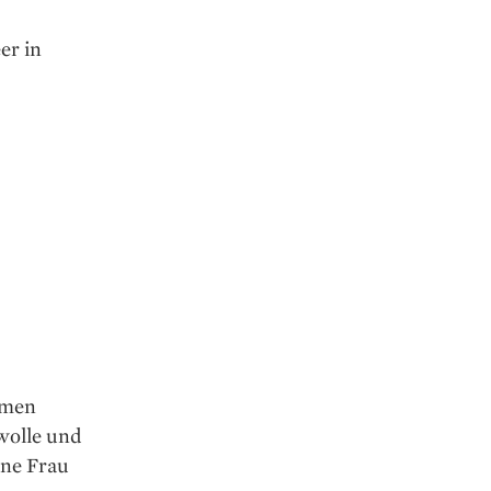
er in
hmen
wolle und
ine Frau