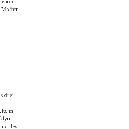
heliom-
 Moffitt
s drei
r
lte in
oklyn
und des