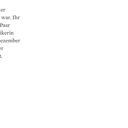
der
 war. Ihr
 Paar
ikerin
 Dezember
er
t.