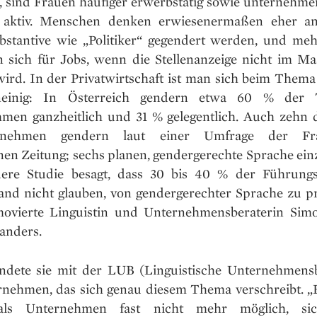
, sind Frauen häufiger erwerbstätig sowie unternehme
h aktiv. Menschen denken erwiesenermaßen eher a
stantive wie „Politiker“ gegendert werden, und me
 sich für Jobs, wenn die Stellenanzeige nicht im M
 wird. In der Privatwirtschaft ist man sich beim Them
einig: In Österreich gendern etwa 60 % der 
men ganzheitlich und 31 % gelegentlich. Auch zehn
rnehmen gendern laut einer Umfrage der Fra
nen Zeitung; sechs planen, gendergerechte Sprache ein
ere Studie besagt, dass 30 bis 40 % der Führungs
and nicht glauben, von gendergerechter Sprache zu pro
ovierte Linguistin und Unternehmensberaterin Sim
 anders.
ndete sie mit der LUB (Linguistische Unternehmens
rnehmen, das sich genau diesem Thema verschreibt. „E
als Unternehmen fast nicht mehr möglich, si