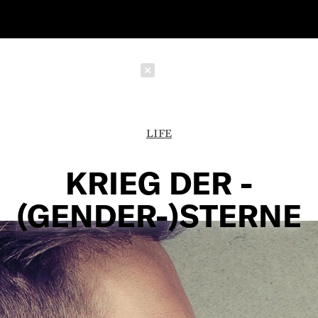
Schließen
LIFE
KRIEG DER ­
(GENDER-)STERNE