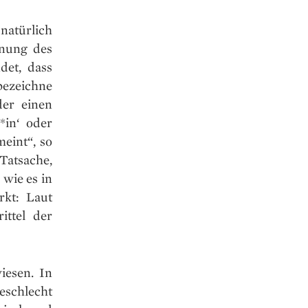
natürlich
onung des
det, dass
ezeichne
der einen
*in‘ oder
meint“, so
Tatsache,
 wie es in
rkt: Laut
ttel der
iesen. In
schlecht