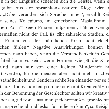
ch in der Linguistik scheiden sich die Geister, wenn 
 geht: Aus der sprachkonservativen Riege wird e
lt. „Dabei verändert sich Sprache immer“, erzählt Rei
t seines Kollegiums, im generischen Maskulinum (
hen Form“) seien Frauen mitgemeint, hält er wenig:
ermaßen nicht der Fall. Es gibt zahlreiche Studien, di
ch Frauen von der männlichen Form nicht gleic
ochen fühlen.“ Negative Auswirkungen können b
rmen dann haben, wenn die Verständlichkeit in Gefa
hteil kann es sein, wenn Formen wie ,StudierX’ e
und dann nur von einer kleinen Minderheit he
ert werden, für die meisten aber nicht mehr nachvo
rständlichkeit und Gendern schließen einander per se f
t aus: „Innovation hat ja immer auch mit Kreativität zu
ch der Benennung der Geschlechter sollten wir kreativ 
überzeugt davon, dass man gleichermaßen geschlechte
h ansprechend und lesbar formulieren kann“, so Reisigl