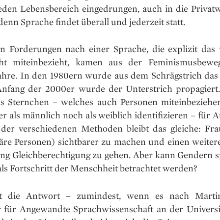
eden Lebensbereich eingedrungen, auch in die Privatwi
denn Sprache findet überall und jederzeit statt.
en Forderungen nach einer Sprache, die explizit das 
cht miteinbezieht, kamen aus der Feminismusbewe
ahre. In den 1980ern wurde aus dem Schrägstrich das
nfang der 2000er wurde der Unterstrich propagiert
as Sternchen – welches auch Personen miteinbeziehen 
r als männlich noch als weiblich identifizieren – für 
 der verschiedenen Methoden bleibt das gleiche: Fr
näre Personen) sichtbarer zu machen und einen weitere
ung Gleichberechtigung zu gehen. Aber kann Gendern s
ls Fortschritt der Menschheit betrachtet werden?
et die Antwort – zumindest, wenn es nach Martin
r für Angewandte Sprachwissenschaft an der Universi