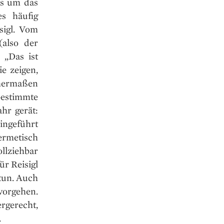
es um das
s häufig
sigl. Vom
also der
 „Das ist
e zeigen,
hermaßen
estimmte
hr gerät:
ingeführt
rmetisch
llziehbar
ür Reisigl
 tun. Auch
vorgehen.
rgerecht,
.