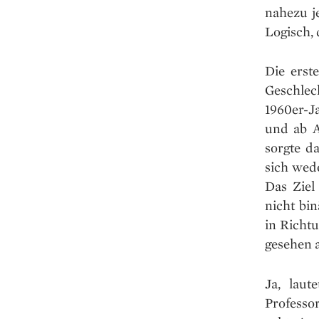
nahezu j
Logisch, 
Die erst
Geschle
1960er-J
und ab A
sorgte d
sich wede
Das Ziel
nicht bi
in Richt
gesehen a
Ja, laut
Professo