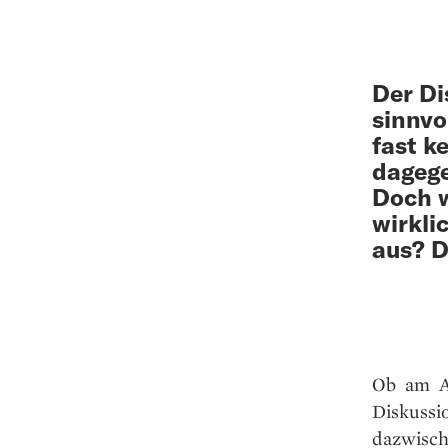
Der Di
sinnvo
fast k
dagege
Doch w
wirkli
aus? D
Ob am Ar
Diskussi
dazwisch