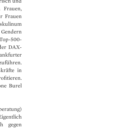
risch und
n Frauen,
hr Frauen
askulinum
a Gendern
Top-500-
 der DAX-
nkfurter
zuführen.
kräfte in
fitieren.
one Burel
beratung)
igentlich
ch gegen