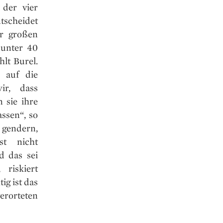
 der vier
tscheidet
er großen
 unter 40
lt Burel.
 auf die
ir, dass
 sie ihre
ssen“, so
u gendern,
st nicht
d das sei
riskiert
ig ist das
erorteten