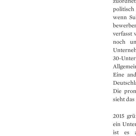
zuordnet
politisc
wenn Sub
bewerben
verfasst
noch un
Unterneh
30-Unte
Allgemei
Eine and
Deutschl
Die prom
sieht das
2015 grü
ein Unte
ist es 