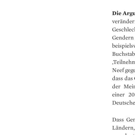
Die Argu
veränder
Geschlec
Gendern
beispiel
Buchstab
‚Teilnehm
Neef geg
dass das 
der Mein
einer 2
Deutsche
Dass Gen
Ländern