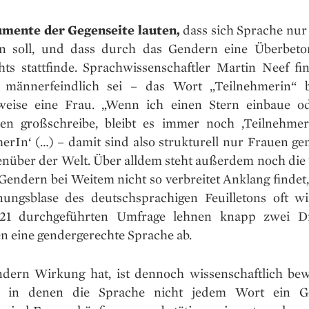
mente der Gegenseite lauten,
dass sich Sprache nur 
n soll, und dass durch das Gendern eine Überbet
hts stattfinde. Sprachwissenschaftler Martin Neef fin
 männerfeindlich sei – das Wort „Teilnehmerin“ b
sweise eine Frau. „Wenn ich einen Stern einbaue o
en großschreibe, bleibt es immer noch ‚Teilnehmer
erIn‘ (…) – damit sind also strukturell nur Frauen ge
enüber der Welt. Über alldem steht außerdem noch die 
Gendern bei Weitem nicht so verbreitet Anklang findet,
ungsblase des deutschsprachigen Feuilletons oft wi
021 durchgeführten Umfrage lehnen knapp zwei Dri
n eine gendergerechte Sprache ab.
dern Wirkung hat, ist dennoch wissenschaftlich bew
, in denen die Sprache nicht jedem Wort ein Ge