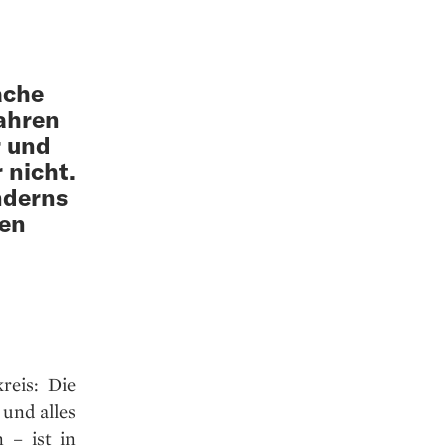
ache
Jahren
r und
 nicht.
nderns
men
reis: Die
und alles
 – ist in