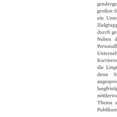
genderge
großen S
ein Unte
Zielgrup
durch ge
Neben d
Persona
Unterneh
Karriere
die Lingu
denn Mi
angespro
langfri
mittlerwe
Thema ei
Publikum