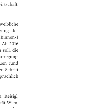
rtschaft.
weibliche
gung der
 Binnen-I
. Ab 2016
soll, die
Aufregung.
auen (und
n Schritt
prachlich
 Reisigl,
tät Wien,