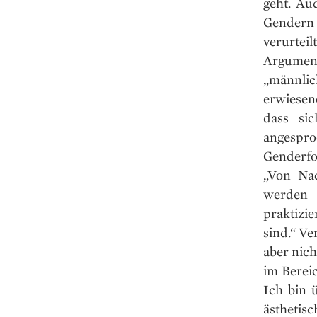
geht. Au
Gendern
verurtei
Argumen
„männlic
erwiesen
dass si
angespr
Genderfo
„Von Nac
werden 
praktizi
sind.“ Ve
aber nich
im Berei
Ich bin 
ästhetisc