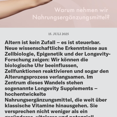
15. JULI 2025
Altern ist kein Zufall
– es ist steuerbar.
Neue wissenschaftliche Erkenntnisse aus
Zellbiologie, Epigenetik und der Longevity-
Forschung zeigen: Wir können die
biologische Uhr beeinflussen,
Zellfunktionen reaktivieren und sogar den
Alterungsprozess verlangsamen. Im
Zentrum dieses Wandels stehen
sogenannte Longevity Supplements –
hochentwickelte
Nahrungsergänzungsmittel, die weit über
klassische Vitamine hinausgehen. Sie
versprechen nicht weniger als ein
gesünderes, vitaleres und potenziell