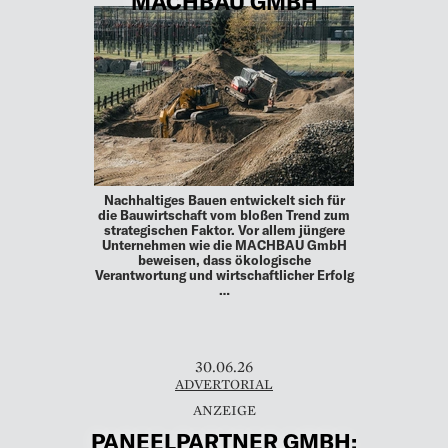
MACHBAU GMBH
Nachhaltiges Bauen entwickelt sich für
die Bauwirtschaft vom bloßen Trend zum
strategischen Faktor. Vor allem jüngere
Unternehmen wie die MACHBAU GmbH
beweisen, dass ökologische
Verantwortung und wirtschaftlicher Erfolg
…
30.06.26
ADVERTORIAL
PANEELPARTNER GMBH: