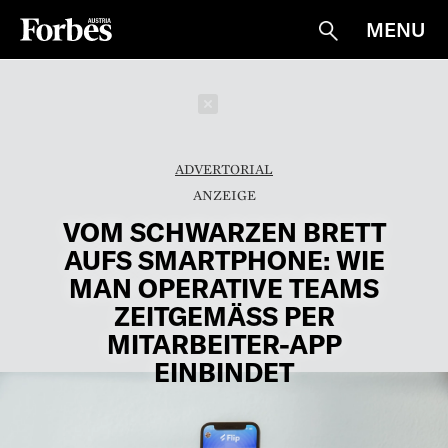
MENU
Suche
Schließen
ADVERTORIAL
VOM SCHWARZEN BRETT
AUFS SMARTPHONE: WIE
MAN OPERATIVE TEAMS
ZEITGEMÄSS PER M
ITARBEITER-APP E
INBINDET