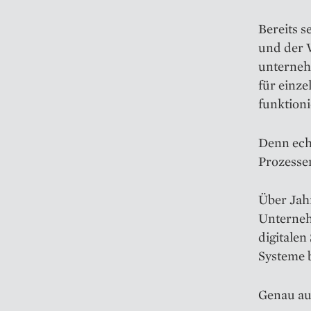
Bereits s
und der 
unternehm
für einz
funktion
Denn echt
Prozesse
Über Jah
Unterneh
digitalen
Systeme b
Genau au