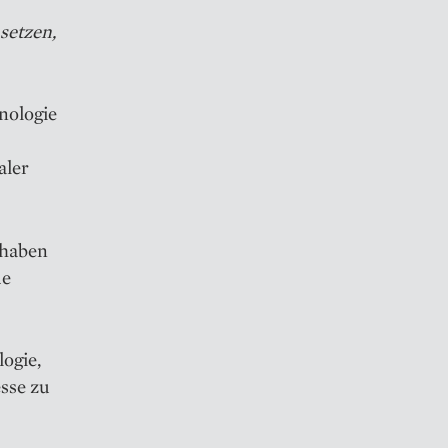
setzen,
hnologie
aler
 haben
de
ogie,
esse zu