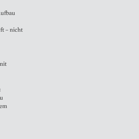
Aufbau
t – nicht
mit
:
zu
dem