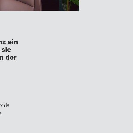
nz ein
 sie
in der
bnis
a