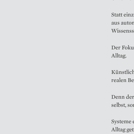
Statt ei
aus autom
Wissenss
Der Fokus
Alltag.
Künstlich
realen B
Denn der 
selbst, s
Systeme e
Alltag ge