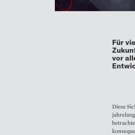
Für vi
Zukunf
vor al
Entwi
Diese Sic
jahrelan
betrachte
konseque