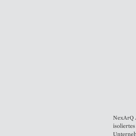
NexArQ AI
isolierte
Unterneh