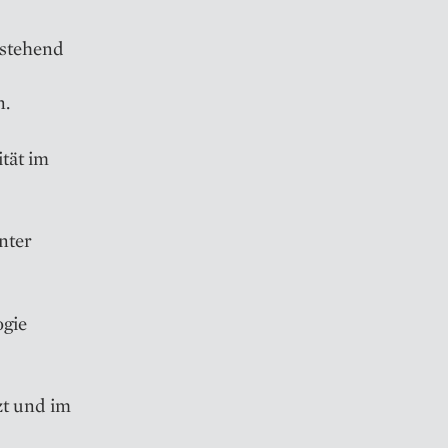
estehend
n.
ität im
nter
ogie
zt und im