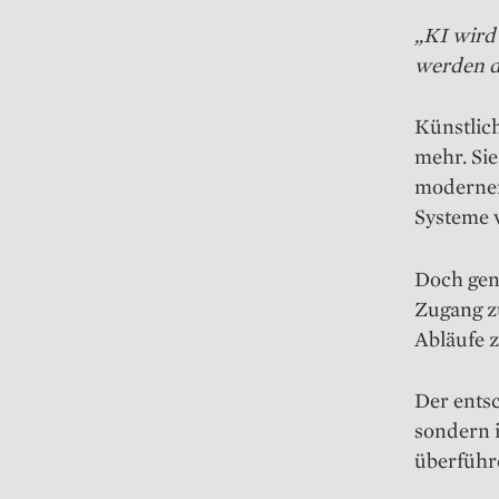
„KI wird
werden di
Künstlich
mehr. Si
moderner
Systeme v
Doch gen
Zugang zu
Abläufe z
Der entsc
sondern i
überführ