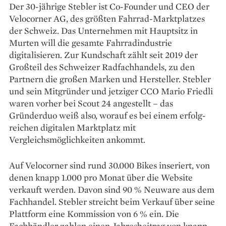
Der 30-jährige Stebler ist Co-Founder und CEO der
Velo­corner AG, des größten Fahrrad-Marktplatzes
der Schweiz. Das Unternehmen mit Hauptsitz in
Murten will die gesamte Fahrrad­industrie
digitalisieren. Zur Kundschaft zählt seit 2019 der
Großteil des Schweizer Radfachhandels, zu den
Partnern die großen Marken und Hersteller. Stebler
und sein Mitgründer und jetziger CCO Mario Friedli
waren vorher bei Scout 24 angestellt – das
Gründerduo weiß also, worauf es bei einem erfolg­
reichen digitalen Marktplatz mit
Vergleichsmöglichkeiten ankommt.
Auf Velocorner sind rund 30.000 Bikes inseriert, von
denen knapp 1.000 pro Monat über die Website
verkauft werden. Davon sind 90 % Neuware aus dem
Fachhandel. Stebler streicht beim Verkauf über seine
Plattform eine Kommission von 6 % ein. Die
Fachhändler zahlen einen Jahresbeitrag von knapp