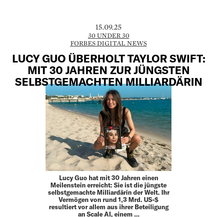
15.09.25
30 UNDER 30
FORBES DIGITAL NEWS
LUCY GUO ÜBERHOLT TAYLOR SWIFT:
MIT 30 JAHREN ZUR JÜNGSTEN
SELBSTGEMACHTEN MILLIARDÄRIN
Lucy Guo hat mit 30 Jahren einen
Meilenstein erreicht: Sie ist die jüngste
selbstgemachte Milliardärin der Welt. Ihr
Vermögen von rund 1,3 Mrd. US-$
resultiert vor allem aus ihrer Beteiligung
an Scale AI, einem …