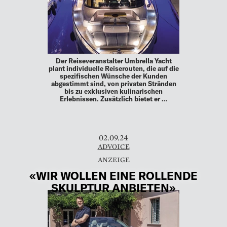
Der Reiseveranstalter Umbrella Yacht
plant individuelle Reiserouten, die auf die
spezifischen Wünsche der Kunden
abgestimmt sind, von privaten Stränden
bis zu exklusiven kulinarischen
Erlebnissen. Zusätzlich bietet er …
02.09.24
ADVOICE
«WIR WOLLEN EINE ROLLENDE
SKULPTUR ANBIETEN»