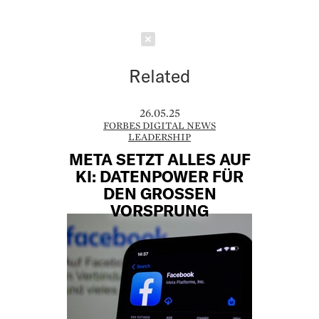
Schließen
Related
26.05.25
FORBES DIGITAL NEWS
LEADERSHIP
META SETZT ALLES AUF
KI: DATENPOWER FÜR
DEN GROSSEN V
ORSPRUNG