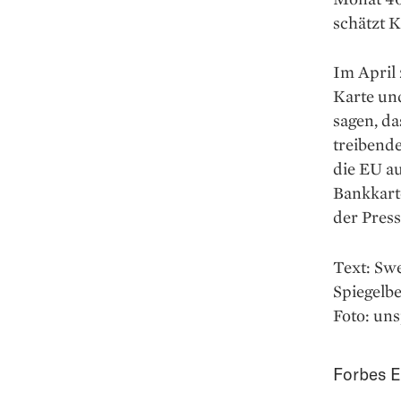
schätzt 
Im April
Karte un
sagen, da
treibende
die EU au
Bankkart
der Press
Text: Sw
Spiegelb
Foto: un
Forbes E