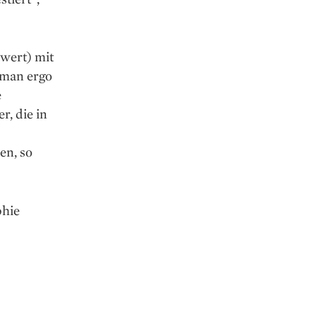
wert) mit
 man ergo
e
r, die in
en, so
phie