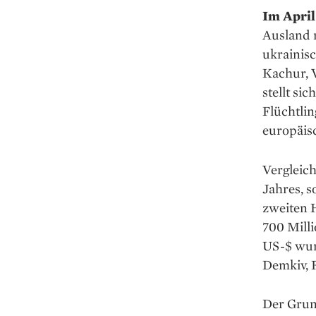
Im April
Ausland r
ukrainis
Kachur, V
stellt si
Flüchtli
europäisc
Vergleich
Jahres, s
zweiten H
700 Milli
US-$ wur
Demkiv, 
Der Grund