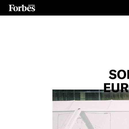
SO
EUR