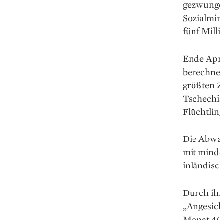
gezwunge
Sozialmin
fünf Mill
Ende Apr
berechnet
größten Z
Tschechi
Flüchtlin
Die Abwa
mit mind
inländis
Durch ih
„Angesich
Monat 400