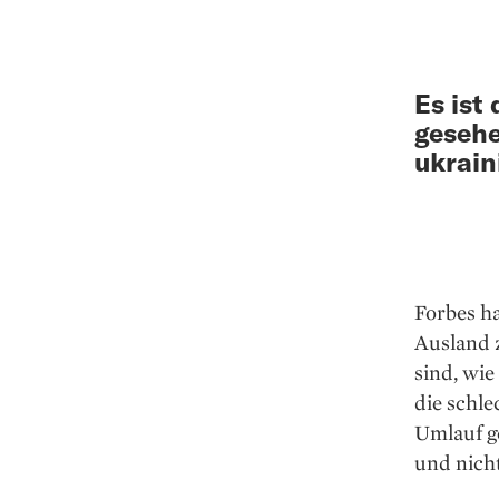
Es ist
gesehe
ukrain
Forbes ha
Ausland z
sind, wie
die schle
Umlauf g
und nicht