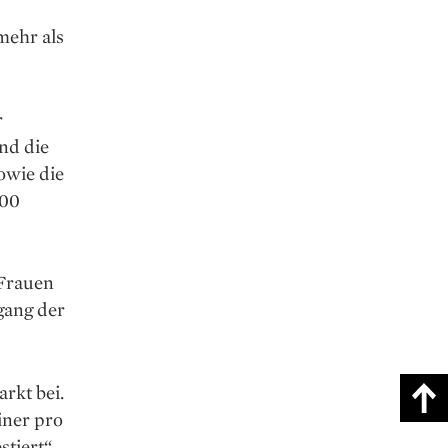
mehr als
r
ind die
owie die
000
 Frauen
gang der
rkt bei.
iner pro
tiert“,