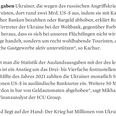
 gaben
Ukrainer, die wegen des russischen Angriffs­krie
eisten, dort rund zwei Mrd. US-$ aus, indem sie mit K
cher Banken bezahlten oder Bargeld abhoben, erklärt 
ertreter der Ukraine bei der Weltbank, gegenüber Forb
ch heraus, dass es sich bei unseren Flüchtlingen nicht wi
nge handelt, sondern um recht wohlhabende Touristen, 
he Gastgewerbe aktiv unterstützen“, so Kachur.
t man die Statistik der Auslandsausgaben mit der des le
o ist ein Anstieg um das Drei- bis Vierfache festzu­stellen
älfte des Jahres 2021 zahlten die Ukrainer monatlich 5
onen US-$ in ausländische Banknetze ein. Weitere 50 M
den in bar von Geldautomaten abgehoben“, sagt Mikhai
Finanzanalyst der ICU Group.
 liegt auf der Hand: Der Krieg hat Millionen von Ukra