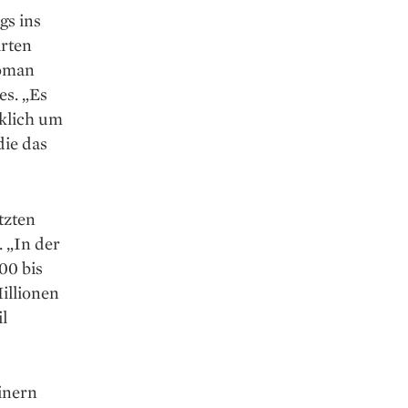
gs ins
arten
Roman
es. „Es
rklich um
die das
tzten
. „In der
00 bis
illionen
l
inern