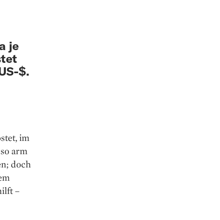
a je
stet
 US-$.
stet, im
 so arm
en; doch
dem
lft –