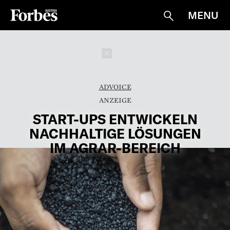
MENU
Suche
Schließen
ADVOICE
START-UPS ENTWICKELN
NACHHALTIGE LÖSUNGEN
IM AGRAR-BEREICH