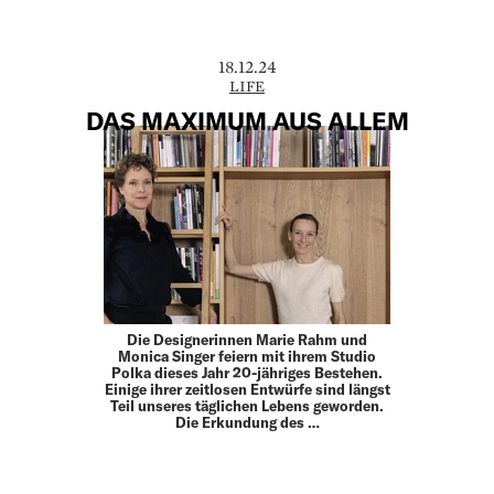
18.12.24
LIFE
DAS MAXIMUM AUS ALLEM
Die Designerinnen Marie Rahm und
Monica Singer feiern mit ihrem Studio
Polka dieses Jahr 20-jähriges Bestehen.
Einige ihrer zeitlosen Entwürfe sind längst
Teil unseres täglichen Lebens geworden.
Die Erkundung des …