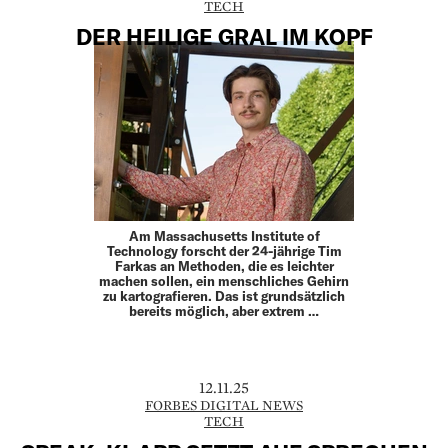
TECH
DER HEILIGE GRAL IM KOPF
Am Massachusetts Institute of
Technology forscht der 24-jährige Tim
Farkas an Methoden, die es leichter
machen sollen, ein menschliches Gehirn
zu kartografieren. Das ist grundsätzlich
bereits möglich, aber extrem …
12.11.25
FORBES DIGITAL NEWS
TECH