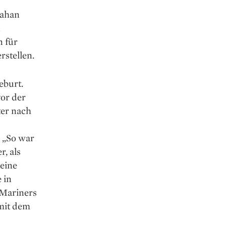
rahan
n
n für
rstellen.
eburt.
vor der
ter nach
. „So war
r, als
leine
 in
 Mariners
 mit dem