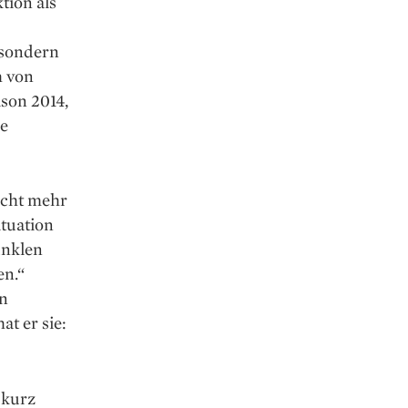
tion als
, sondern
h von
ison 2014,
ie
icht mehr
ituation
unklen
en.“
en
t er sie:
 kurz