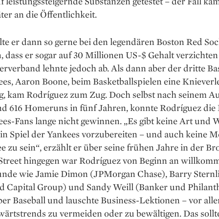
uf leistungssteigernde Substanzen getestet – der Fall kam
ter an die Öffentlichkeit.
lte er dann so gerne bei den legendären Boston Red So
 dass er sogar auf 30 Millionen US-$ Gehalt verzichten 
erverband lehnte jedoch ab. Als dann aber der dritte 
es, Aaron Boone, beim Basketballspielen eine Knieverl
g, kam Rodríguez zum Zug. Doch selbst nach seinem Au
nd 616 Homeruns in fünf Jahren, konnte Rodríguez die
es-Fans lange nicht gewinnen. „Es gibt keine Art und W
ein Spiel der Yankees vorzubereiten – und auch keine M
e zu sein“, erzählt er über seine frühen Jahre in der Br
 Street hingegen war Rodríguez von Beginn an willkom
unde wie Jamie Dimon (JPMorgan Chase), Barry Sternl
d Capital Group) und Sandy Weill (Banker und Philant
er Baseball und lauschte Business-­Lektionen – vor all
ärtstrends zu vermeiden oder zu bewältigen. Das sollt