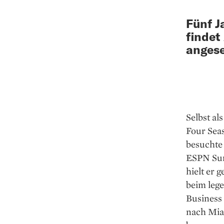
Fünf J
findet
angese
Selbst al
Four Seas
besuchte 
ESPN Sund
hielt er
beim lege
Business
nach Miam