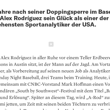
ahre nach seiner Doppingsperre im Bas
 Alex Rodríguez sein Glück als einer der
hensten Sportanalytiker der USA.
Schließen
s Alex Rodríguez in aller Ruhe vor einem Teller Erdbee
ons in Austin sitzt, ist der Mann auf der Jagd. Am Vort
er, als Vorbereitung auf seinen neuen Job als Analytiker
ay Night Baseball, drei Teams beim Training. Heute, i
 gemeinsam mit CNBC-Vorstand Mark Hoffman einen Vo
ndären „South by Southwest“-Festival mit dem Titel „Ba
 und Erlösung“. Später an diesem Tag, wird „A-Rod“ z
i jetten, um Zeit mit seinen beiden Töchtern zu verbr