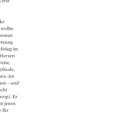
 erst
cks
wollte.
Baseman
etzung
fstieg im
 Herzen
eise,
ethode,
onx. An
men – und
icht
hrop). Er
em jenen
e für