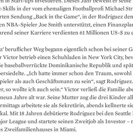
n in Start-ups investieren. Dieses Jahr beweist er seine
Skills in der vom ehemaligen Footballprofi Michael St
rten Sendung „Back in the Game“, in der Rodríguez de
en NBA-Spieler Joe Smith unterstützt, einen Finanzpla
rend seiner Karriere verdienten 61 Millionen US-$ zu e
’ beruflicher Weg begann eigentlich schon bei seiner G
r Victor betrieb einen Schuhladen in New York City, be
die baseballverrückte Dominikanische Republik und spä
ersiedelte. „Ich hatte immer schon den Traum, sowohl
pieler als auch Geschäftsmann zu sein“, sagt Rodríguez
r, so wollte ich auch sein.“ Victor verließ die Familie abe
 neun Jahre alt war. Seine Mutter zog die drei Kinder al
rmittags arbeitete sie als Sekretärin, abends kellnerte sie
al. Mit 18 Jahren debütierte Rodríguez bei den Seattle
jor League und startete seinen Zweitjob als Investor –
s Zweifamilien­hauses in Miami.