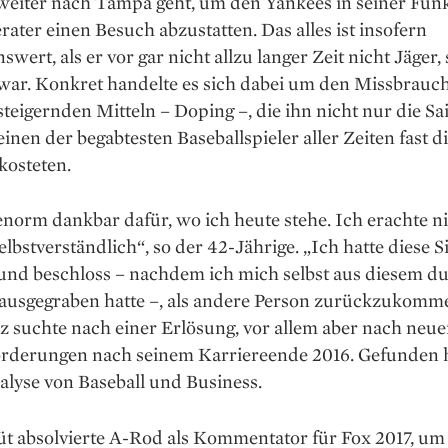
weiter nach Tampa geht, um den Yankees in seiner Funk
ater einen Besuch abzustatten. Das alles ist insofern
wert, als er vor gar nicht allzu langer Zeit nicht Jäger
 war. Konkret handelte es sich dabei um den Missbrauc
steigernden Mitteln – Doping –, die ihn nicht nur die Sa
inen der begabtesten Baseballspieler aller Zeiten fast d
kosteten.
enorm dankbar dafür, wo ich heute stehe. Ich erachte n
 selbstverständlich“, so der 42-Jährige. „Ich hatte diese S
 und beschloss – nachdem ich mich selbst aus diesem d
ausgegraben hatte –, als andere Person zurückzukomm
z suchte nach einer Erlösung, vor allem aber nach neu
rderungen nach seinem Karriereende 2016. Gefunden ha
alyse von Baseball und Business.
üt absolvierte A-Rod als Kommentator für Fox 2017, um