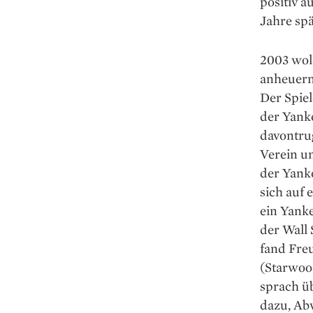
positiv a
Jahre spä
2003 wol
anheuern,
Der Spiel
der Yanke
davontru
Verein u
der Yanke
sich auf 
ein Yanke
der Wall
fand Fre
(Starwoo
sprach üb
dazu, Abw