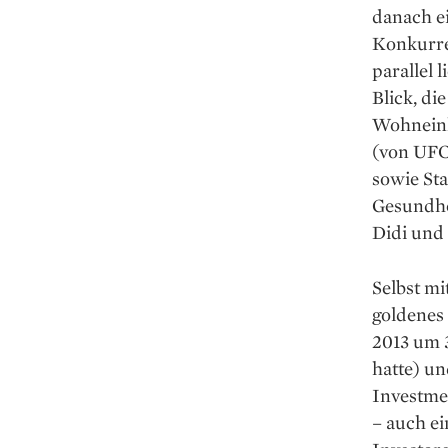
danach e
Konkurre
parallel 
Blick, di
Wohneinh
(von UFC
sowie Sta
Gesundhe
Didi und
Selbst mi
goldenes
2013 um 3
hatte) un
Investmen
– auch ei