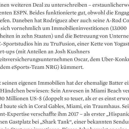
inen weiteren Deal zu unterschreiben – erstaunlicherw
nten ESPN. Beides funktionierte gut, obwohl die Enga
liefen. Daneben hat Rodríguez aber auch seine A-Rod Co
e sich vornehmlich um Immobilieninvestitionen (13.000
eiten in zehn Staaten) und die Betreuung von Unter
-Sportstudios hin zu TruFusion, einer Kette von Yogas
rt-ups (mit Anteilen an Josh Kushners
itsversicherungsunternehmen Oscar, dem Uber-Konk
 dem eSports-Team NRG) kümmert.
t seinen eigenen Immobilien hat der ehemalige Batter e
 Händchen bewiesen: Sein Anwesen in Miami Beach ver
0 Millionen US-$ (doppelt so teuer, als er es einst erw
d baute sich in Coral Gables, Miami, ein Traumhaus. Se
t-­Expertise verschaffte ihm 2017 – als erster „Hispani
nen Gastplatz bei „Shark Tank“, einer bekannten Sendun