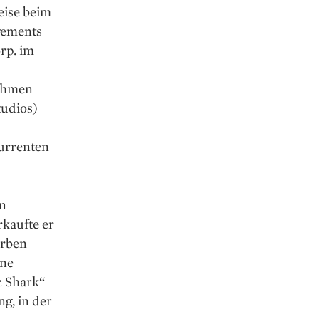
eise beim
gements
rp. im
nehmen
tudios)
urrenten
in
kaufte er
orben
ine
c Shark“
g, in der