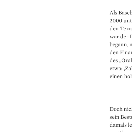
Als Baseb
2000 unt
den Texas
war der 
begann, n
den Finan
des „Ora
etwa: ‚Za
einen hoh
Doch nich
sein Best
damals l