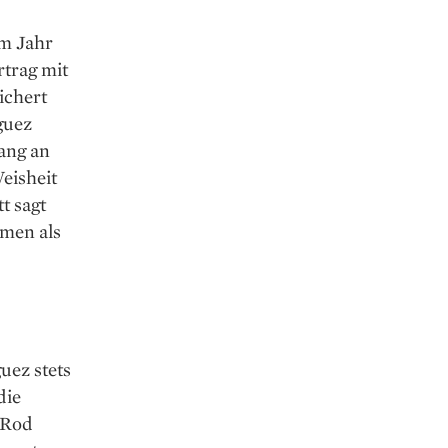
Im Jahr
trag mit
ichert
guez
ang an
eisheit
t sagt
hmen als
uez stets
die
-Rod