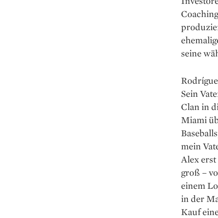
Investore
Coaching-
produzie
ehemalig
seine wäh
Rodríguez
Sein Vate
Clan in 
Miami üb
Baseballs
mein Vate
Alex erst
groß – vo
einem Lok
in der Ma
Kauf eine