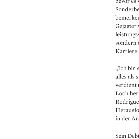
bevor es 
Sonderber
bemerkens
Gejagter
leistungs
sondern e
Karriere 
„Ich bin 
alles als
verdient
Loch her
Rodrígue
Herausfo
in der An
Sein Deb