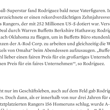
all-Superstar fand Rodríguez bald neue Vaterfiguren. 
erzeichnete er einen rekordverdächtigen Zehnjahresver
 Rangers, der mit 252 Millionen US-$ dotiert war. Vers
Deal durch Warren Buffetts Berkshire Hathaway. Rodrí
ach Oklahoma zu fliegen, um in Buffetts Büro stundenl
zen der A-Rod Corp. zu arbeiten und gleichzeitig die W
kels von Omaha“ beim Abendessen aufzusaugen. „Buffet
hl lieber ­einen fairen Preis für ein groß­artiges Unterne
en Preis für ein faires Unternehmen‘“, so Rodríguez.
t nur im Geschäftsleben, auch auf dem Feld gab Rodríg
es. Doch dann, als er innerhalb von nur drei Jahren für 
etztplatzierten Rangers 156 Homeruns schlug, wurde A