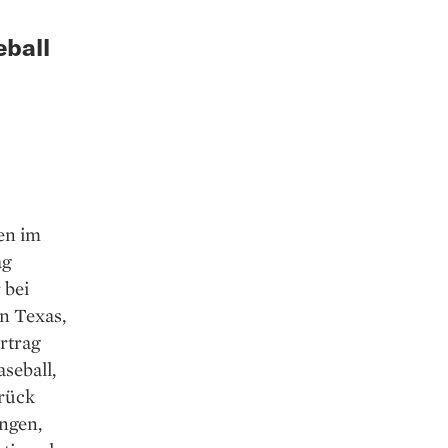
eball
ren im
ag
 bei
n Texas,
rtrag
seball,
urück
ingen,