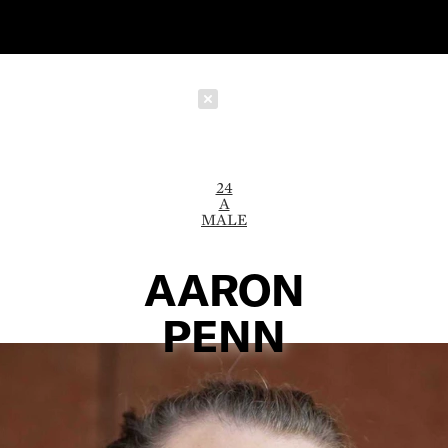
Schließen
24
A
MALE
AARON
PENN