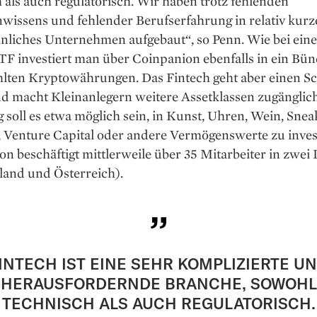
 als auch regulatorisch. Wir haben trotz fehlenden
issens und fehlender Berufserfahrung in relativ kurze
hnliches Unternehmen aufgebaut“, so Penn. Wie bei ein
F investiert man über Coinpanion ebenfalls in ein Bün
lten Kryptowährungen. Das Fintech geht aber einen Sc
d macht Kleinanlegern weitere Assetklassen zugänglich
 soll es etwa möglich sein, in Kunst, Uhren, Wein, Snea
, Venture Capital oder andere Vermögenswerte zu inves
n beschäftigt mittlerweile über 35 Mitarbeiter in zwei
land und Österreich).
INTECH IST EINE SEHR KOMPLIZIERTE U
HERAUSFORDERNDE BRANCHE, SOWOHL
TECHNISCH ALS AUCH REGULATORISCH.