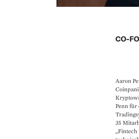
CO-FO
Aaron Pe
Coinpanio
Kryptowä
Penn für 
Tradings
35 Mitarb
„Fintech 