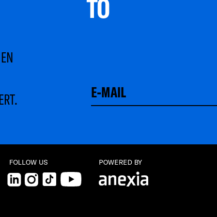
TO 
MEN
ERT.
Schließen
FOLLOW US
POWERED BY
LinkedIn
Instagram
TikTok
YouTube