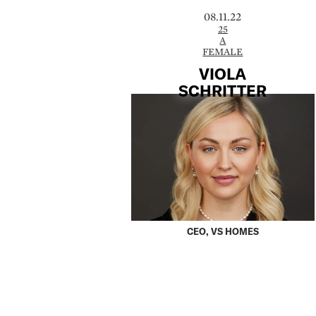
08.11.22
25
A
FEMALE
VIOLA
SCHRITTER
CEO, VS HOMES