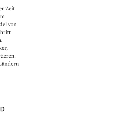
r Zeit
em
del von
hritt
.
ker,
tieren.
 Ländern
ND