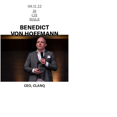
08.11.22
26
CH
MALE
BENEDICT
VON HOFFMANN
CEO, CLANQ