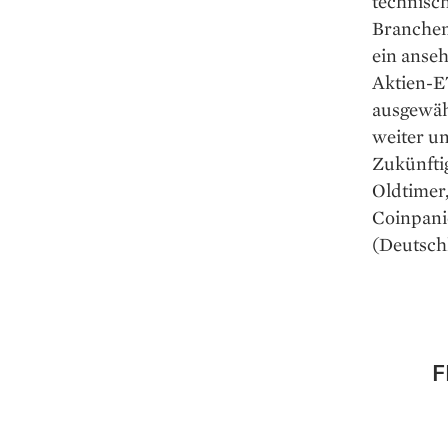
technisch
Branchenw
ein anse
Aktien-ET
ausgewäh
weiter un
Zukünftig
Oldtimer
Coinpanio
(Deutsch
F