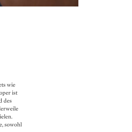
ets wie
per ist
d des
lerweile
ielen.
e, sowohl