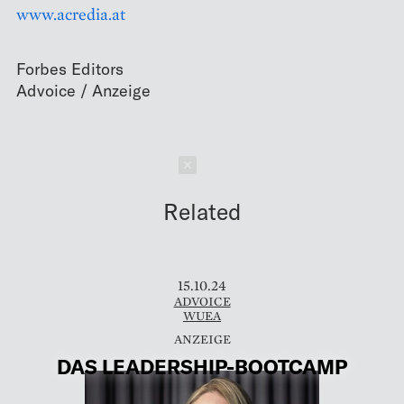
www.acredia.at
Forbes Editors
Schließen
Related
15.10.24
ADVOICE
WUEA
DAS LEADERSHIP-BOOTCAMP