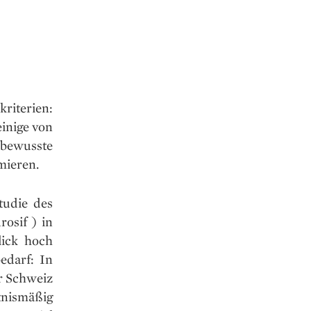
riterien:
inige von
 bewusste
mieren.
tudie des
osif ) in
lick hoch
edarf: In
er Schweiz
ltnismäßig