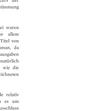
Kurs der
stimmung
bei waren
or allem
Titel von
mman, da
ausgaben
atürlich
 wie die
ichneten
e relativ
nn es um
usschluss