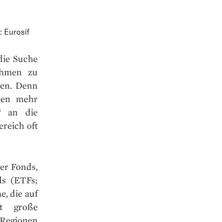
 Eurosif
 die Suche
ehmen zu
den. Denn
ben mehr
“ an die
ereich oft
er Fonds,
ds (ETFs;
e, die auf
ft große
Regionen