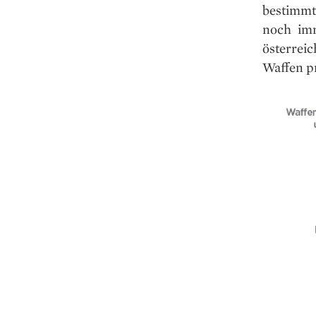
bestimmt
noch imm
österrei
Waffen p