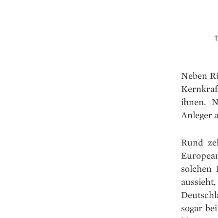
Neben Rü
Kernkraf
ihnen. N
Anleger a
Rund zeh
European
solchen 
aussieht
Deutschla
sogar bei