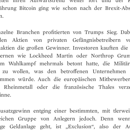
zten ihren Aufwärtstrend weiter fort und der 
ährung Bitcoin ging wie schon nach der Brexit-Ab
n.
zelne Branchen profitierten von Trumps Sieg. Da
en Aktien von privaten Gefängnisbetreibern v
aktien die großen Gewinner. Investoren kauften die 
ernen wie Lockheed Martin oder Northrop Gru
m Wahlkampf mehrmals betont hatte, die Militär
 zu wollen, was den betroffenen Unternehmen n
ommen würde. Auch die europäischen Mitbewerber
e Rheinmetall oder die französische Thales verze
nne.
usatzgewinn entging einer bestimmten, mit tlerweil
eichen Gruppe von Anlegern jedoch. Denn we
ige Geldanlage geht, ist „Exclusion“, also der A