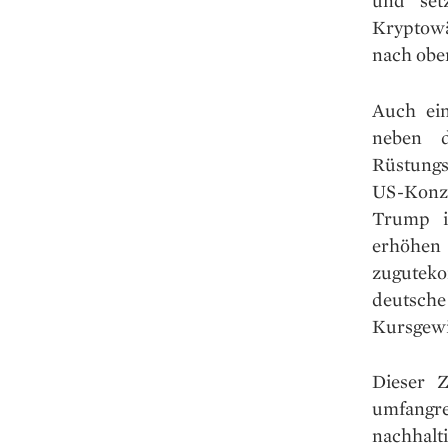
und set
Kryptow
nach obe
Auch ein
neben d
Rüstungs
US-Konz
Trump i
erhöhen
zugutek
deutsch
Kursgewi
Dieser Z
umfangr
nachhalt