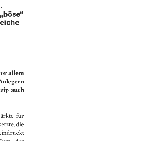
.
 „böse“
reiche
vor allem
Anlegern
nzip auch
ärkte für
etzte, die
eindruckt