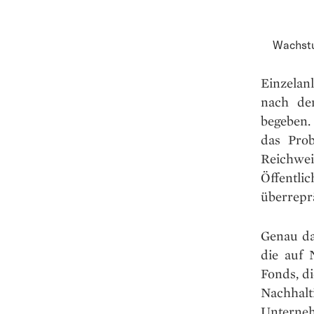
Wachstu
Einzelanl
nach de
begeben.
das Pro
Reichwe
Öffentlic
überreprä
Genau da
die auf 
Fonds, di
Nachhal
Unterne