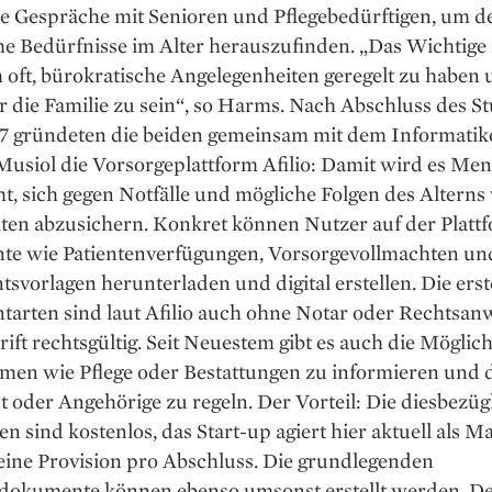
e Gespräche mit ­Senioren und Pflegebedürftigen, um d
he Bedürfnisse im ­Alter ­herauszufinden. „Das Wichtige 
h oft, bürokratische Angelegenheiten geregelt zu ­haben
ür die Familie zu sein“, so Harms. Nach Abschluss des 
7 gründeten die beiden gemeinsam mit dem Informatik
usiol die Vorsorgeplattform Afilio: Damit wird es ­Me
t, sich gegen ­Notfälle und mögliche Folgen des ­Alterns
en abzu­sichern. ­Konkret können Nutzer auf der Platt
e wie Patientenverfügungen, Vorsorgevollmachten un
svorlagen herunterladen und digital erstellen. Die ers
arten sind laut Afilio auch ohne Notar oder Rechtsanw
ift rechtsgültig. Seit Neuestem gibt es auch die Möglich
men wie Pflege oder Bestattungen zu informieren und d
st oder Angehörige zu regeln. Der Vorteil: Die diesbezüg
n sind kostenlos, das Start-up agiert hier aktuell als M
eine Provision pro Abschluss. Die grund­legenden
dokumente ­können ebenso umsonst erstellt werden. 