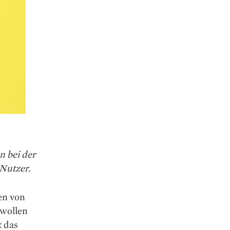
n bei der
 Nutzer.
en von
 wollen
t das