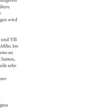
ltere
r
agen wird
 und Till
Afilio. Im
iums an
hatten,
eils sehr
eser
n
lgten