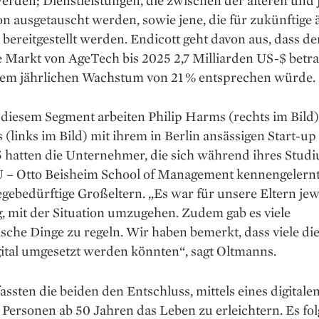
n ausgetauscht werden, ­sowie jene, die für zukünftige ä
bereitgestellt werden. Endicott geht davon aus, dass de
e Markt von AgeTech bis 2025 2,7 Milliarden US-$ betr
nem jährlichen Wachstum von 21 % entsprechen würde.
diesem Segment arbeiten Philip Harms (rechts im Bild)
(links im Bild) mit ihrem in Berlin ansässigen Start-up 
5 hatten die Unternehmer, die sich während ihres Stud
– Otto Beisheim School of Management kennengelernt 
egebedürftige Großeltern. „Es war für unsere Eltern jew
, mit der Situation umzugehen. Zudem gab es viele
sche Dinge zu regeln. Wir haben bemerkt, dass viele di
ital umgesetzt werden könnten“, sagt Oltmanns.
assten die beiden den Entschluss, mittels eines digitale
Personen ab 50 Jahren das Leben zu erleichtern. Es ­fo