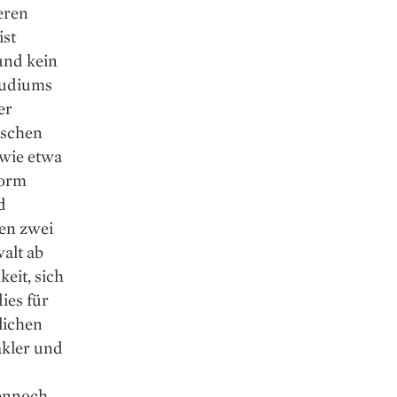
eren
ist
 und kein
Studiums
er
nschen
 wie etwa
form
d
ten zwei
alt ab
keit, sich
ies für
lichen
akler und
Dennoch