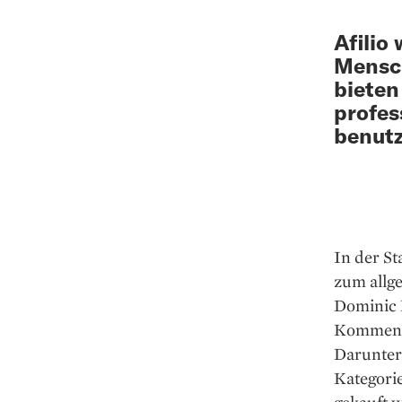
Afilio
Mensch
bieten
profes
benutz
In der St
zum allge
Dominic 
Kommen, d
Darunter 
Kategorie
gekauft w