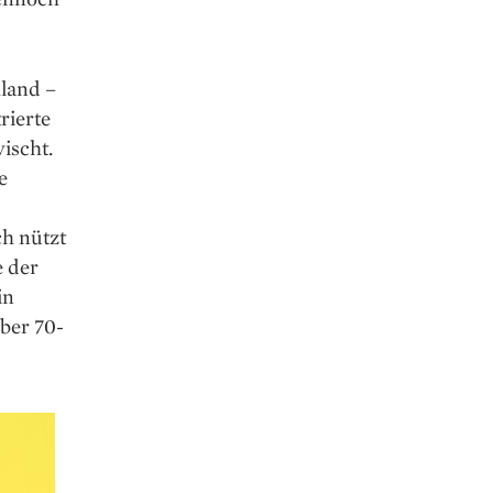
hland –
rierte
ischt.
e
ch nützt
e der
in
ber 70-