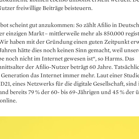
tzer freiwillige Beiträge beisteuern.
ot scheint gut ­anzukommen: So zählt Afilio in Deutsc
r ­einzigen Markt – mittlerweile mehr als 850.000 regist
„Wir haben mit der Gründung einen guten Zeitpunkt erw
Jahren hätte dies noch keinen Sinn gemacht, weil unser
e noch nicht im Internet gewesen ist“, so Harms. Das
ittsalter der Afilio-Nutzer beträgt 60 Jahre. Tatsächli
e Generation das Internet immer mehr. Laut einer Studi
e D21, eines Netzwerks für die digitale Gesellschaft, sind 
nd bereits 79 % der 60- bis 69-Jährigen und 45 % der ü
online.