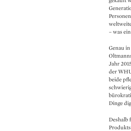
Generatio
Personen 
weltweit
– was ei
Genau in 
Oltmanns 
Jahr 201
der WHU 
beide pfl
schwierig
bürokrati
Dinge dig
Deshalb f
Produkts 