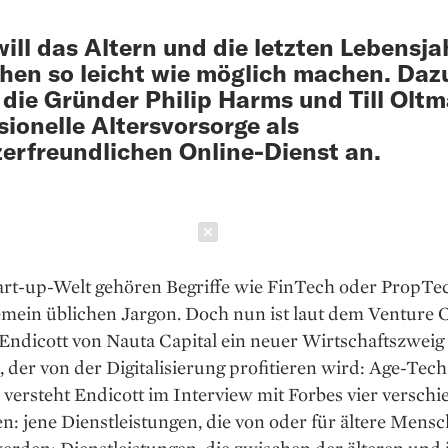
 will das Altern und die letzten Lebensja
en so leicht wie möglich machen. Daz
 die Gründer Philip Harms und Till Olt
sionelle Altersvorsorge als
erfreundlichen Online-Dienst an.
Schließen
art-up-Welt gehören Be­griffe wie FinTech oder PropTec
mein üblichen Jargon. Doch nun ist laut dem ­Venture C
Endicott von Nauta Capital ein neuer Wirtschaftszweig
er von der Digitalisierung profitieren wird: Age-Tech
versteht Endicott im Interview mit Forbes vier versch
n: jene Dienstleistungen, die von oder für ältere Mens
erden; Dienstleistungen, die zwischen der älteren und