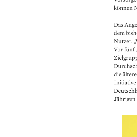
können Nu
Das Angeb
dem bishe
Nutzer. 
Vor fünf 
Zielgrupp
Durchschn
die älter
Initiativ
Deutschla
Jährigen 