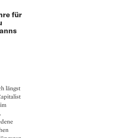
hre für
u
manns
h längst
apitalist
 im
.
iedene
chen
 jüngeren