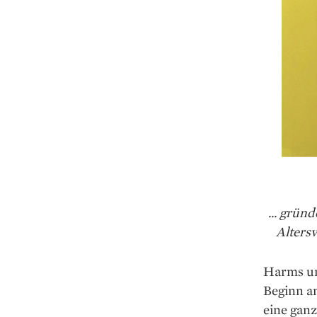
... grün
Altersv
Harms un
Beginn a
eine ganz