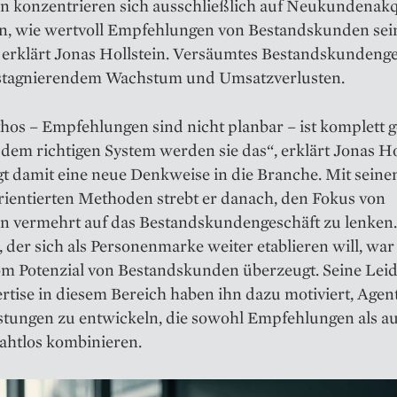
n konzentrieren sich ausschließlich auf Neukundenak
en, wie wertvoll Empfehlungen von Bestandskunden sei
 erklärt Jonas Hollstein. Versäumtes Bestandskundenge
 stagnierendem Wachstum und Umsatzverlusten.
os – Empfehlungen sind nicht planbar – ist komplett g
dem richtigen System werden sie das“, erklärt Jonas Ho
t damit eine neue Denkweise in die Branche. Mit seine
ientierten Methoden strebt er danach, den Fokus von
n vermehrt auf das Bestandskundengeschäft zu lenken.
, der sich als Personenmarke weiter etablieren will, wa
m Potenzial von Bestandskunden überzeugt. Seine Lei
tise in diesem Bereich haben ihn dazu motiviert, Agen
istungen zu entwickeln, die sowohl Empfehlungen als a
ahtlos kombinieren.