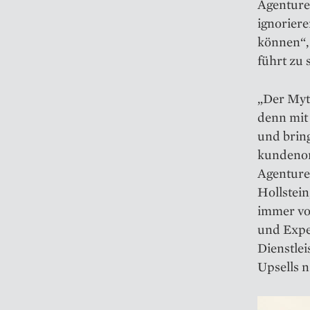
Agenture
ignorier
können“,
führt zu
„Der Myth
denn mit 
und bring
kundenor
Agenture
Hollstein
immer vo
und Exper
Dienstle
Upsells n