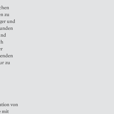
schen
n zu
ger und
kunden
und
ch
er
ehenden
ur zu
ation von
 mit