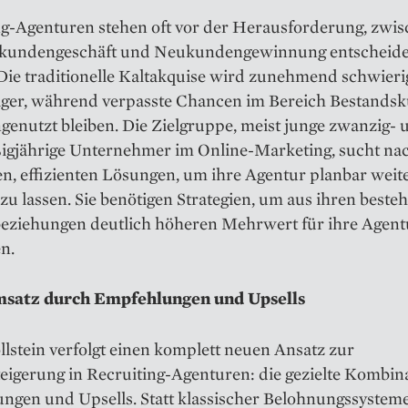
ng-Agenturen stehen oft vor der Herausforderung, zwi
kundengeschäft und Neukundengewinnung entscheide
Die traditionelle Kaltakquise wird zunehmend schwieri
liger, während verpasste Chancen im Bereich Bestands
genutzt bleiben. Die Zielgruppe, meist junge zwanzig- 
ßigjährige Unternehmer im Online-Marketing, sucht na
en, effizienten Lösungen, um ihre Agentur planbar weit
u lassen. Sie benötigen Strategien, um aus ihren best
ziehungen deutlich höheren Mehrwert für ihre Agent
n.
satz durch Empfehlungen und Upsells
lstein verfolgt einen komplett neuen Ansatz zur
eigerung in Recruiting-Agenturen: die gezielte Kombin
ngen und Upsells. Statt klassischer Belohnungssysteme