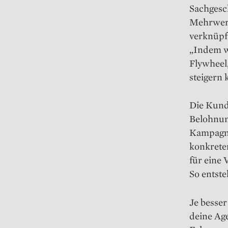
Sachgesch
Mehrwert 
verknüpf
„Indem w
Flywheel
steigern 
Die Kund
Belohnung
Kampagne
konkrete
für eine
So entste
Je besser
deine Ag