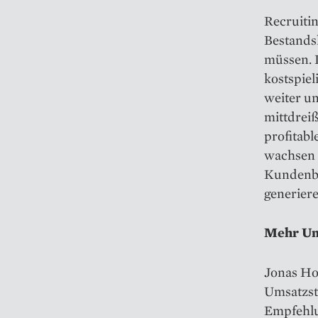
Recruiti
Bestands
müssen. 
kostspie
weiter un
mittdrei
profitabl
wachsen z
Kundenbe
generiere
Mehr Um
Jonas Hol
Umsatzst
Empfehlu