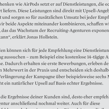
enken wie AirPods setzt er auf Dienstleistungen, die e
liefern. Diese Leistungen sind direkt mit Upsell-Ange
t und sorgen so für zusätzlichen Umsatz bei jeder Empf
ir beide Aspekte miteinander kombinieren, schaffen wi
, das das Wachstum der Recruiting-Agenturen exponent
kann“, erklärt Jonas Hollstein.
en können sich für jede Empfehlung eine Dienstleistun
 aussuchen – zum Beispiel eine kostenlose 14-tägige A
. Dadurch erhalten sie erste Bewerbungen, erleben d
n Mehrwert in der Praxis und entscheiden sich deshalb
 Verlängerung der Kampagne über beispielsweise sechs 
ht ein natürlicher Upsell auf Basis echter Ergebnisse.
 die Ergebnisse deiner Kunden sind, desto eher empfehl
entur anschließend nochmal weiter. Auch für diese