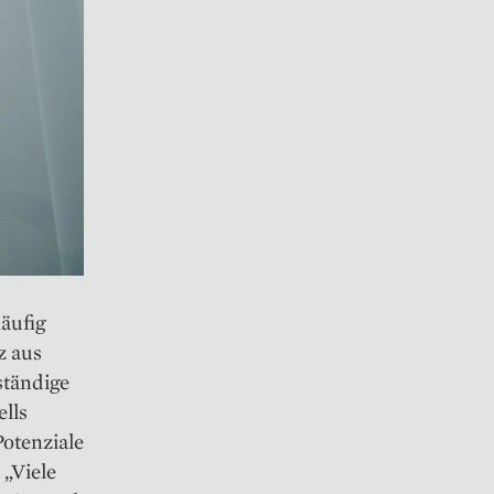
äufig
z aus
ständige
lls
otenziale
„Viele