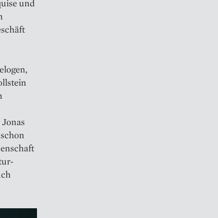
quise und
n
schäft
elogen,
llstein
n
 Jonas
r schon
denschaft
tur-
uch