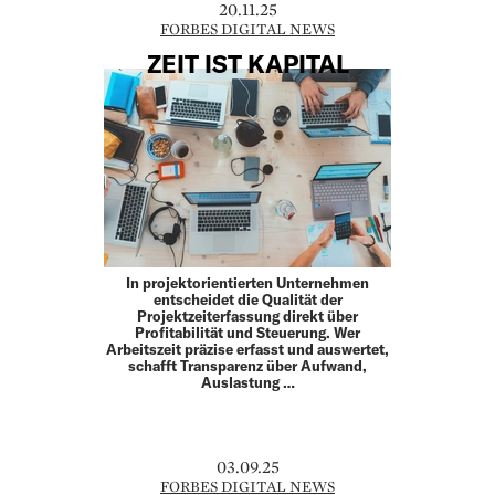
20.11.25
FORBES DIGITAL NEWS
ZEIT IST KAPITAL
In projektorientierten Unternehmen
entscheidet die Qualität der
Projektzeiterfassung direkt über
Profitabilität und Steuerung. Wer
Arbeitszeit präzise erfasst und auswertet,
schafft Transparenz über Aufwand,
Auslastung …
03.09.25
FORBES DIGITAL NEWS