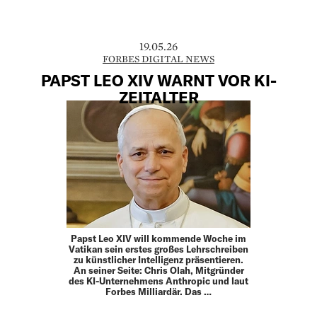
19.05.26
FORBES DIGITAL NEWS
PAPST LEO XIV WARNT VOR KI-
ZEITALTER
Papst Leo XIV will kommende Woche im
Vatikan sein erstes großes Lehrschreiben
zu künstlicher Intelligenz präsentieren.
An seiner Seite: Chris Olah, Mitgründer
des KI-Unternehmens Anthropic und laut
Forbes Milliardär. Das …