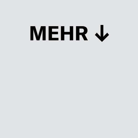
MEHR
Schließen
UP TO DATE
MIT DEM FORBES-NEWSLETTER BEKOMMEN SIE