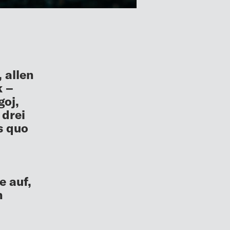
 allen
k –
oj,
 drei
s quo
e auf,
n