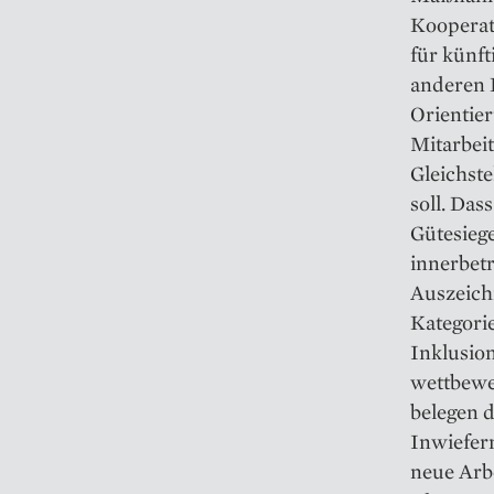
Kooperat
für künf
anderen 
Orientier
Mitarbeit
Gleichste
soll. Das
Gütesieg
innerbetr
Auszeich
Kategori
Inklusio
wettbewer
belegen d
Inwiefern
neue Arb