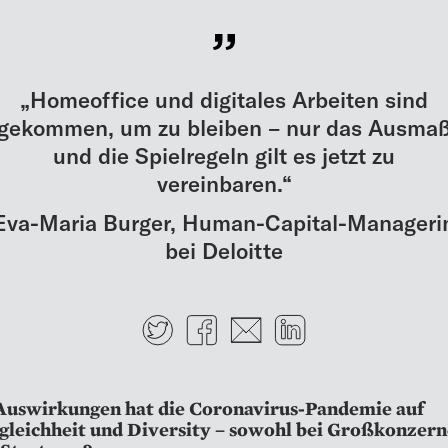
„Homeoffice und digitales Arbeiten sind
gekommen, um zu bleiben – nur das Ausma
und die Spielregeln gilt es jetzt zu
vereinbaren.“
Eva-Maria Burger, Human-Capital-Manageri
bei Deloitte
Twitter
Facebook
E-mail
LinkedIn
uswirkungen hat die Co­ro­navirus-Pandemie auf
leichheit und Diversity – sowohl bei Großkonzern