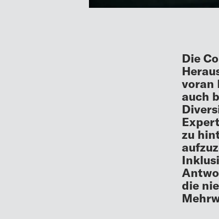
Die Co
Heraus
voran 
auch b
Divers
Expert
zu hin
aufzuz
Inklus
Antwor
die ni
Mehrwe