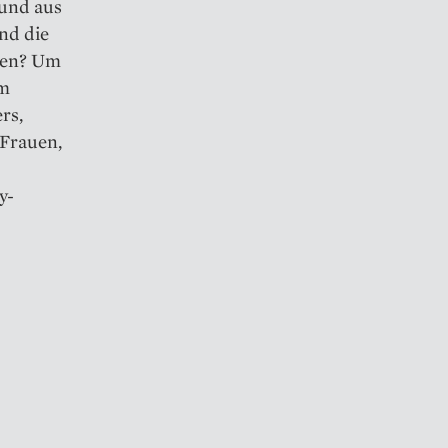
und aus
nd die
ngen? Um
um
rs,
Frauen,
y-