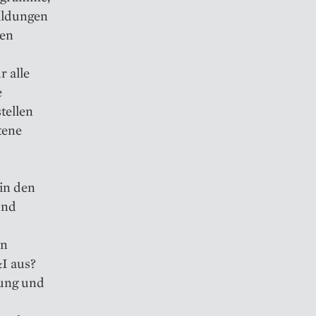
ildungen
den
r alle
e
tellen
tene
in den
und
en
&I aus?
rung und