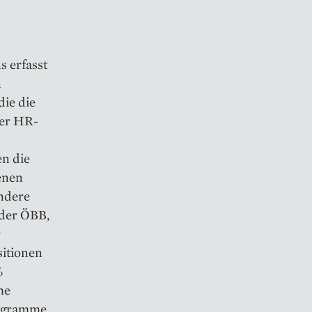
 erfasst
n
die die
er HR-
n die
genen
ondere
 der ÖBB,
r
itionen
%
he
ogramme,