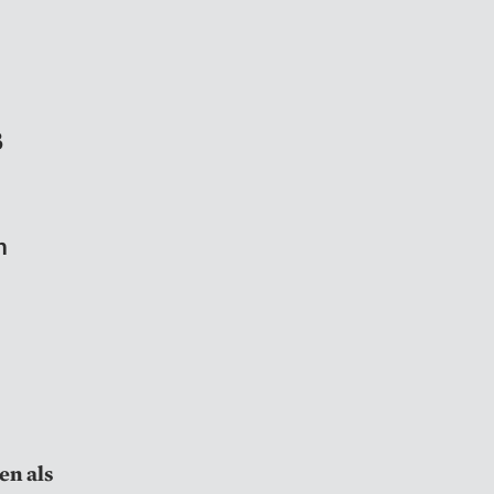
ß
n
en als