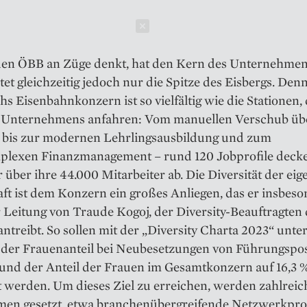
Schließen
den ÖBB an Züge denkt, hat den Kern des ­Unternehmens
tet ­gleichzeitig jedoch nur die Spitze des Eisbergs. Den
hs Eisenbahnkonzern ist so vielfältig wie die Stationen, 
 Unternehmens anfahren: Vom manuellen Verschub üb
s bis zur modernen Lehrlingsausbildung und zum
lexen Finanzmanagement – rund 120 Jobprofile decke
über ihre 44.000 Mitarbeiter ab. Die Diversität der ei
ft ist dem Konzern ein großes Anliegen, das er insbes
 ­Leitung von Traude Kogoj, der Diversity-Beauftragten
antreibt. So sollen mit der „Diversity Charta 2023“ unte
der Frauen­anteil bei Neubesetzungen von Führungspos
 und der Anteil der Frauen im Gesamtkonzern auf 16,3 
t werden. Um dieses Ziel zu erreichen, werden zahlreic
n gesetzt, etwa branchenübergreifende Netzwerkpr