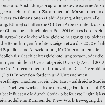
ions- und Ausbildungsprogramme sowie externe Ausb
tige ­Aufsichtsrätinnen. Zusammen mit Maßnahmen in 
Diversity-Dimensionen (Behinderung, Alter, sexuelle
ung, ­Ethnie) schaffen die ÖBB ein Arbeitsumfeld, das fü
er Chancengleichheit bietet. Seit 2011 gibt es bereits ein
llungspolicy, die ebendiese gleiche Ausgangslage sichers
s die Bemühungen fruchten, zeigen etwa das 2020 erhal
el Equalita, eine Auszeichnung für Unternehmen, die
ieblich für Geschlechtergleichstellung sorgen, oder die
nungen mit dem Diversitätspreis Divörsity Award 2019 
en Großunternehmen und Innovation. Dass Diversität 
n (D&I) Innovation fördern und Unternehmen
bsfähiger machen, ist ein alter Hut – zahlreiche Studi
ies. Doch wie wirkt sich die derzeitige Pandemie auf D
 beeinflussen die durch Covid-19 befeuerte Digitalisie
eitsmodelle im Rahmen der New-Work-Bewegung die