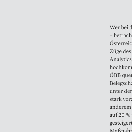
Wer bei 
– betrach
Österreic
Züge des
Analytic
hochkomp
ÖBB quer 
Belegscha
unter der
stark vor
anderem 
auf 20 %
gesteiger
Maßnahme