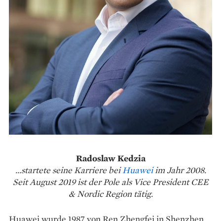
Radoslaw Kedzia
...startete seine Karriere bei
Huawei
im Jahr 2008.
Seit August 2019 ist der Pole als Vice President CEE
& Nordic Region tätig.
Huawei wurde 1987 von Ren Zhengfei in Shenzhen