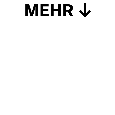
MEHR
Schließen
UP TO DATE
MIT DEM FORBES-NEWSLETTER BEKOMMEN SIE
REGELMÄSSIG DIE SPANNENDSTEN ARTIKEL SOWIE
EVENTANKÜNDIGUNGEN DIREKT IN IHR E-MAIL-POSTFACH
GELIEFERT.