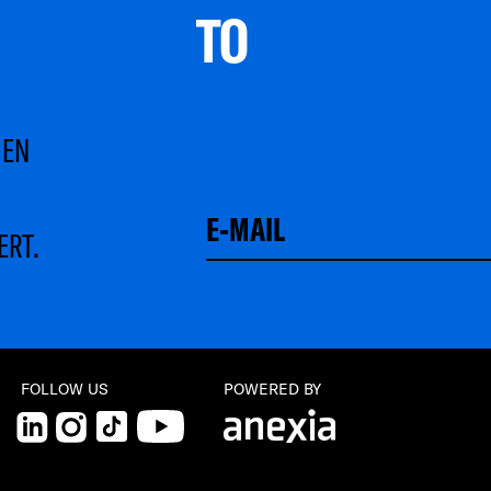
TO 
MEN
ERT.
Schließen
FOLLOW US
POWERED BY
LinkedIn
Instagram
TikTok
YouTube