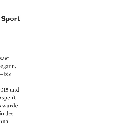
 Sport
sagt
begann,
– bis
2015 und
Aspen).
rs wurde
in des
nna