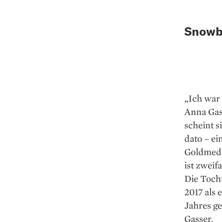
Snowbo
„Ich war 
Anna Gas
scheint s
dato – ei
Goldmeda
ist zweif
Die Toch
2017 als 
Jahres g
Gasser.