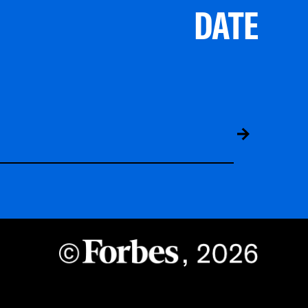
DATE
ABS