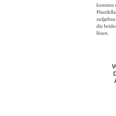
konnten 
Plastikf
aufgebau
die beid
lösen.
V