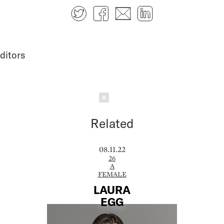
Twitter
Facebook
E-mail
LinkedIn
ditors
Schließen
Related
08.11.22
26
A
FEMALE
LAURA
EGG