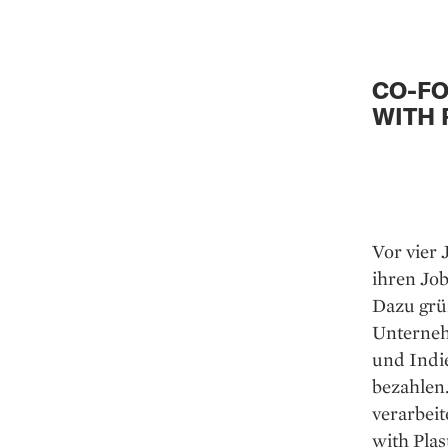
CO-FO
WITH 
Vor vier 
ihren Job
Dazu grün
Unterneh
und Indi
bezahlen
verarbeit
with Plas