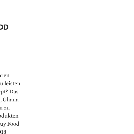
OD
hren
 leisten.
ept? Das
, Ghana
n zu
rodukten
 Buy Food
018