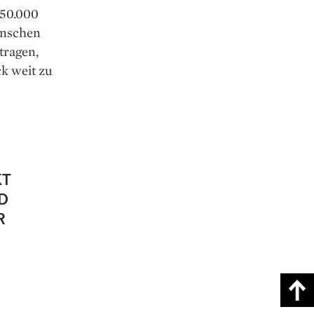
 50.000
enschen
tragen,
k weit zu
KT
D
R