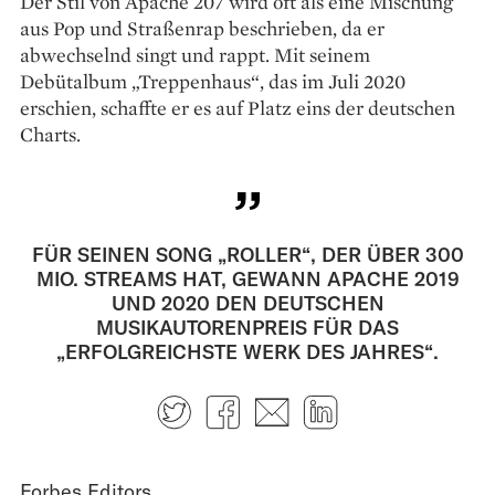
Der Stil von Apache 207 wird oft als eine Mischung
aus Pop und Straßenrap beschrieben, da er
abwechselnd singt und rappt. Mit seinem
Debütalbum „Treppenhaus“, das im Juli 2020
erschien, schaffte er es auf Platz eins der deutschen
Charts.
FÜR SEINEN SONG „ROLLER“, DER ÜBER 300
MIO. STREAMS HAT, GEWANN APACHE 2019
UND 2020 DEN DEUTSCHEN
MUSIKAUTORENPREIS FÜR DAS
„ERFOLGREICHSTE WERK DES JAHRES“.
Twitter
Facebook
E-mail
LinkedIn
Forbes Editors