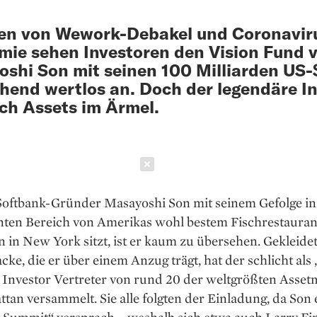
en von Wework-Debakel und Coronaviru
ie sehen Investoren den Vision Fund 
shi Son mit seinen 100 Milliarden US-
hend wertlos an. Doch der legendäre I
ch Assets im Ärmel.
Schließen
oftbank-Gründer Masa­yoshi Son mit seinem Gefolge in
nten Bereich von Amerikas wohl bestem Fischrestauran
 in New York sitzt, ist er kaum zu übersehen. Gekleidet
ke, die er über einem Anzug trägt, hat der schlicht als
Investor ­Vertreter von rund 20 der weltgrößten Asset
tan versammelt. Sie alle folgten der Einladung, da Son
 Summit“ versprach – weshalb sich etwa auch Larry F