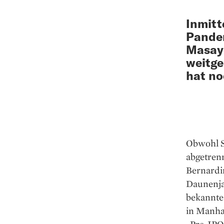
Inmitt
Pandem
Masayo
weitge
hat no
Obwohl S
abgetren
Bernardin
Daunenjac
bekannte 
in Manhat
„Pre-IPO