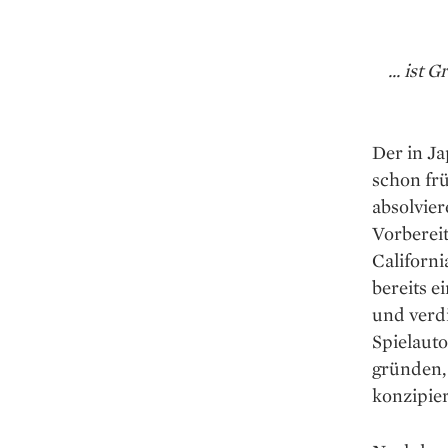
... ist
Der in J
schon frü
absolvier
Vorbereit
Californi
bereits e
und verd
Spielaut
gründen,
konzipier