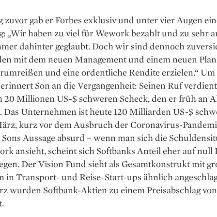
 zuvor gab er Forbes exklusiv und unter vier Augen ein
g: „Wir haben zu viel für Wework bezahlt und zu sehr a
mer dahinter geglaubt. Doch wir sind dennoch zuversi
en mit dem neuen Management und einem neuen Plan
rumreißen und eine ordentliche Rendite erzielen.“ Um
 erinnert Son an die Vergangenheit: Seinen Ruf verdient
m 20 Millionen US-$ schweren Scheck, den er früh an A
e. Das Unternehmen ist heute 120 Milliarden US-$ schw
ärz, kurz vor dem Ausbruch der Coronavirus-Pandemi
t Sons Aussage absurd – wenn man sich die Schuldensit
k ansieht, scheint sich Softbanks Anteil eher auf null 
gen. Der Vision Fund sieht als Gesamtkonstrukt mit g
n in Transport- und Reise-Start-ups ähnlich angeschlag
rz wurden Softbank-Aktien zu einem Preisabschlag von
.