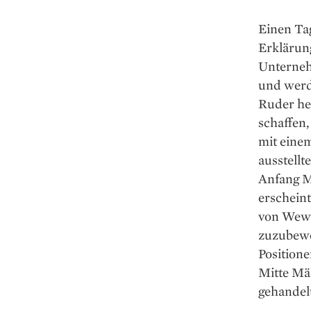
Einen Tag
Erklärun
Unterneh
und werd
Ruder he
schaffen,
mit eine
ausstellt
Anfang M
erschein
von Wewor
zuzubewe
Positione
Mitte Mä
gehandelt