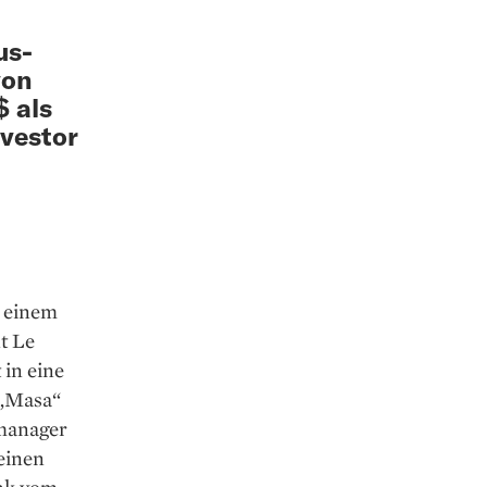
s­-
von
$ als
nvestor
 ­einem
t Le
 in eine
 „Masa“
­manager
 einen
ink vom