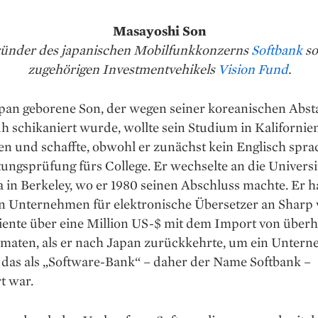
Masayoshi Son
 Gründer des japanischen Mobilfunkkonzerns
Softbank
so
zugehörigen Investmentvehikels
Vision Fund
.
apan geborene Son, der wegen seiner koreanischen Ab
h schikaniert wurde, wollte sein Studium in Kalifornie
en und schaffte, obwohl er zunächst kein Englisch sprac
ungsprüfung fürs College. Er wechselte an die Universi
a in Berkeley, wo er 1980 seinen Abschluss machte. Er h
in Unternehmen für elektronische Übersetzer an Sharp 
iente über eine Million US-$ mit dem Import von überh
omaten, als er nach Japan zurückkehrte, um ein Unter
 das als „Software-Bank“ – daher der Name Softbank –
t war.