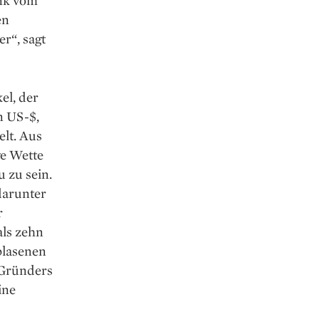
en
r“, sagt
kel, der
n US-$,
elt. Aus
ge Wette
 zu sein.
darunter
r
ls zehn
blasenen
 Gründers
ine