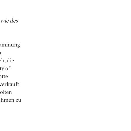
wie des
stammung
n
h, die
ty of
atte
verkauft
olten
nehmen zu