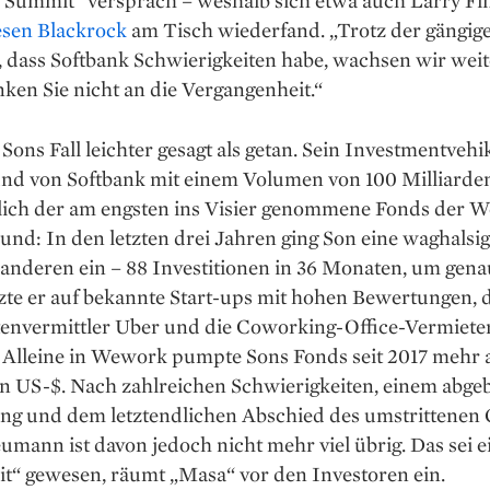
esen Blackrock
am Tisch wiederfand. „Trotz der gängig
dass Softbank Schwierigkeiten habe, wachsen wir weite
ken Sie nicht an die Vergangenheit.“
 Sons Fall leichter ­gesagt als getan. Sein Investment­vehi
und von Softbank mit einem Volumen von 100 Milliarde
rlich der am engsten ins Visier genommene Fonds der W
nd: In den letzten drei Jahren ging Son eine waghalsi
anderen ein – 88 Investitionen in 36 Monaten, um genau
zte er auf bekannte Start-ups mit hohen Bewertungen, 
tenvermittler Uber und die Coworking-Office-Vermiete
Alleine in Wework pumpte Sons Fonds seit 2017 mehr a
en US-$. Nach zahlreichen Schwierigkeiten, einem abge
ng und dem letztendlichen Abschied des umstrittenen
ann ist davon jedoch nicht mehr viel übrig. Das sei e
it“ gewesen, räumt „Masa“ vor den Investoren ein.