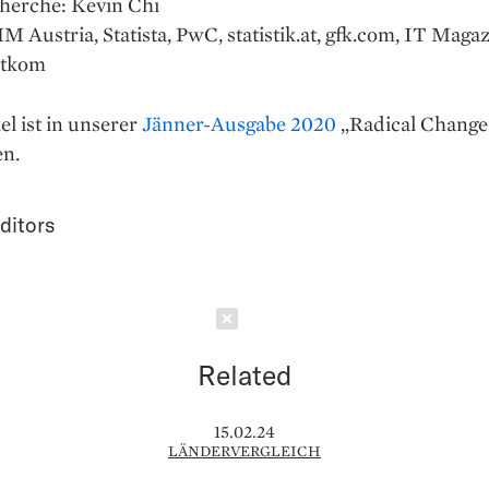
herche: Kevin Chi
M Austria, Statista, PwC, statistik.at, gfk.com, IT Magaz
itkom
el ist in unserer
Jänner-Ausgabe 2020
„Radical Change
en.
ditors
Schließen
Related
15.02.24
LÄNDERVERGLEICH