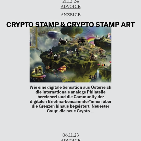
21.12.24
ADVOICE
CRYPTO STAMP & CRYPTO STAMP ART
Wie eine digitale Sensation aus Österreich
die internationale analoge Philatelie
bereichert und die Community der
digitalen Briefmarkensammler*innen über
die Grenzen hinaus begeistert. Neuester
Coup: die neue Crypto …
06.11.23
ADVOICE