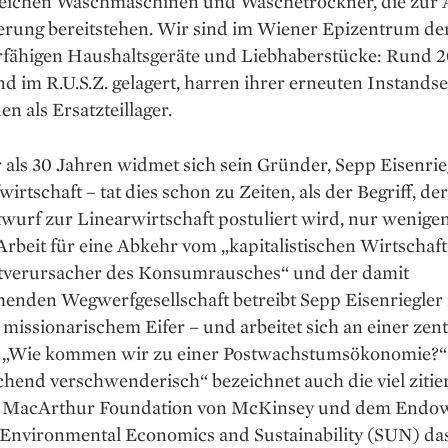
reichen Waschmaschinen und Wäschetrockner, die zur
erung bereitstehen. Wir sind im Wiener Epizentrum de
rfähigen Haushaltsgeräte und Liebhaberstücke: Rund 
nd im R.U.S.Z. gelagert, harren ihrer erneuten Instands
en als Ersatzteillager.
 als 30 Jahren widmet sich sein Gründer, Sepp Eisenrieg
wirtschaft – tat dies schon zu Zeiten, als der Begriff, der
urf zur Linearwirtschaft postuliert wird, nur wenigen
Arbeit für eine Abkehr vom „kapitalistischen Wirtschaf
tverursacher des Konsumrausches“ und der damit
henden Wegwerfgesellschaft betreibt Sepp Eisenriegler
missionarischem Eifer – und arbeitet sich an einer zen
: „Wie kommen wir zu einer Postwachstumsökonomie?“
hend verschwenderisch“ bezeichnet auch die viel zitier
n MacArthur Foundation von McKinsey und dem End
 Environmental Economics and Sustainability (SUN) da