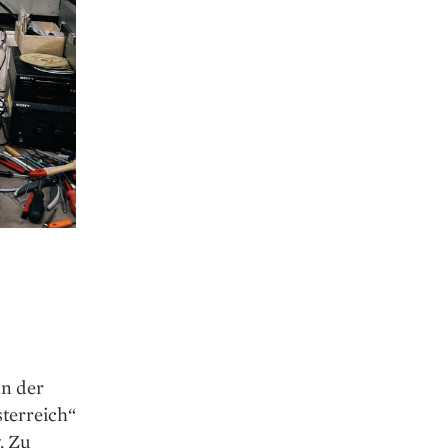
nn der
terreich“
. Zu