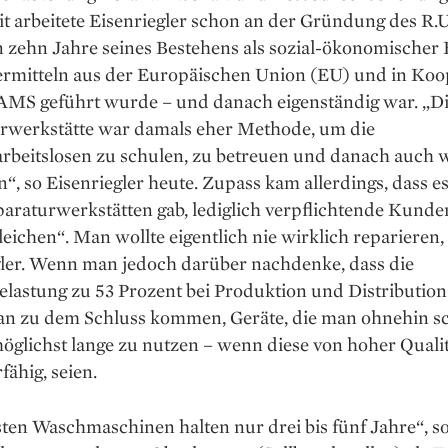
it arbeitete Eisenriegler schon an der Gründung des R.U.
n zehn Jahre seines Bestehens als sozial-ökonomischer 
ermitteln aus der Europäischen Union (EU) und in Koo
AMS geführt wurde – und danach eigenständig war. „D
rwerkstätte war damals eher Methode, um die
rbeitslosen zu schulen, zu betreuen und danach auch w
n“, so Eisenriegler heute. Zupass kam allerdings, dass e
araturwerkstätten gab, lediglich verpflichtende Kunde
eichen“. Man wollte eigentlich nie wirklich reparieren,
gler. Wenn man jedoch darüber nachdenke, dass die
astung zu 53 Prozent bei Produktion und Distribution 
n zu dem Schluss kommen, Geräte, die man ohnehin s
möglichst lange zu nutzen – wenn diese von hoher Qualit
fähig, seien.
ten Waschmaschinen halten nur drei bis fünf Jahre“, s