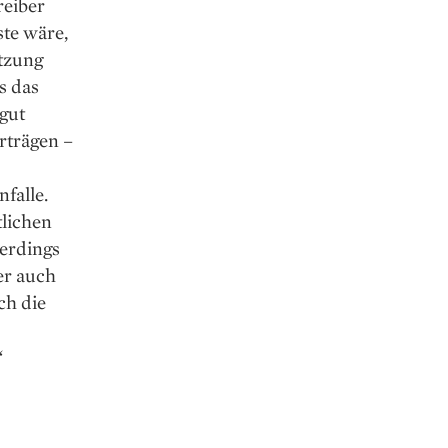
reiber
te wäre,
tzung
s das
 gut
erträgen –
falle.
tlichen
lerdings
er auch
ch die
“