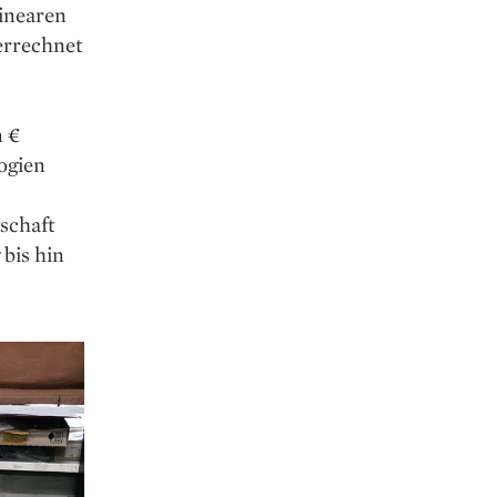
inearen
errechnet
n €
ogien
schaft
bis hin