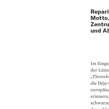
Repari
Motto.
Zentru
und Ab
Im Eingan
der Lütz
„Throwbac
die Déja-
europäisc
erinnern,
schwarze