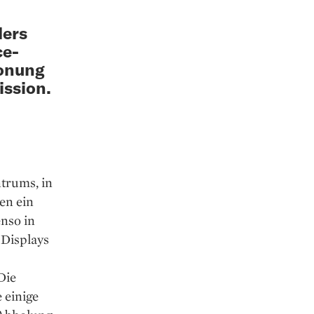
lers
ce-
honung
ission.
trums, in
en ein
nso in
 Displays
Die
 einige