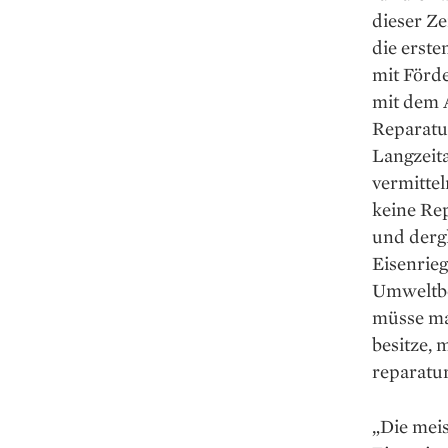
dieser Ze
die erste
mit Förd
mit dem 
Reparatu
Langzeita
vermittel
keine Rep
und dergl
Eisenrie
Umweltbel
müsse ma
besitze, 
reparatur
„Die meis