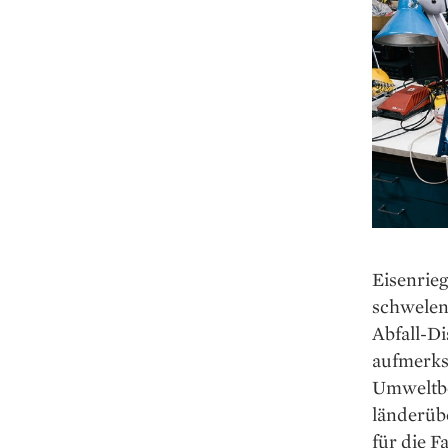
Eisenrieg
schwelen
Abfall-D
aufmerks
Umweltbe
länderüb
für die 