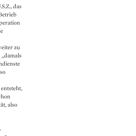
S.Z., das
Betrieb
peration
ie
eiter zu
s „damals
ndienste
 so
entsteht,
chon
ät, also
o