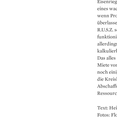
Eisenrieg
eines wa
wenn Pro
überlasse
R.U.S.Z. 
funktioni
allerding
kalkulier
Das alle
Miete von
noch eini
die Kreis
Abschaff
Ressourc
Text: Hei
Fotos: Fl