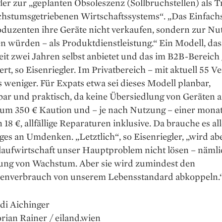
ler zur „geplanten Obsoleszenz (Sollbruchstellen) als T
chstumsgetriebenen Wirtschaftssystems“. „Das Einfachs
duzenten ihre Geräte nicht verkaufen, sondern zur Nu
n würden – als Produktdienstleistung.“ Ein Modell, das
seit zwei Jahren selbst anbietet und das im B2B-Bereich
ert, so Eisenriegler. Im Privatbereich – mit aktuell 55 V
s weniger. Für Expats etwa sei dieses Modell planbar,
bar und praktisch, da keine Übersiedlung von Geräten an
s um 350 € Kaution und – je nach Nutzung – einer mona
 18 €, allfällige Reparaturen inklusive. Da brauche es al
ges an Umdenken. „Letztlich“, so Eisenriegler, „wird ab
laufwirtschaft unser Hauptproblem nicht lösen – nämli
ung von Wachstum. Aber sie wird zumindest den
enverbrauch von unserem Lebensstandard abkoppeln.
di Aichinger
orian Rainer / eiland.wien