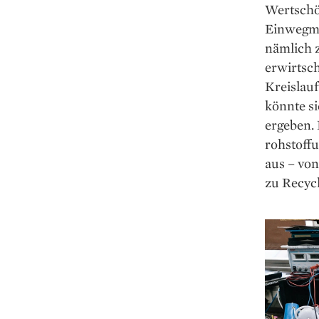
Wertschö
Einwegmo
nämlich z
erwirtsc
Kreislauf
könnte s
ergeben. 
rohstoff
aus – vo
zu Recycl