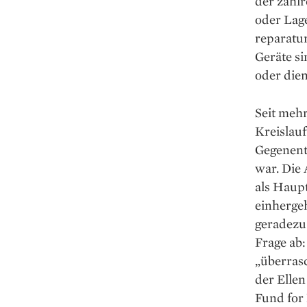
der zahl
oder Lag
reparatu
Geräte si
oder dien
Seit mehr
Kreislauf
Gegenentw
war. Die 
als Haup
einherge
geradezu 
Frage ab
„überrasc
der Elle
Fund for