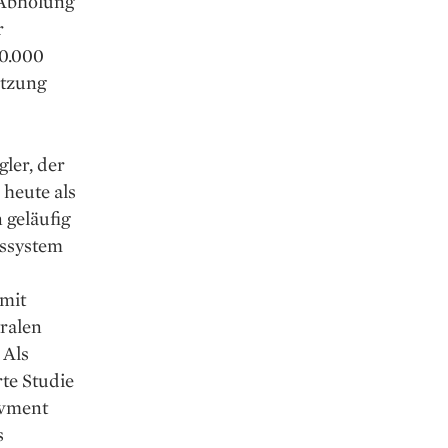
 Abholung
r
20.000
etzung
ler, der
 heute als
 geläufig
tssystem
 mit
tralen
 Als
te Studie
owment
s