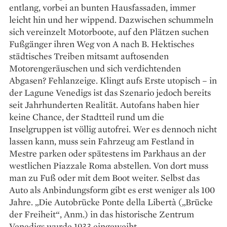
entlang, vorbei an bunten Hausfassaden, immer
leicht hin und her wippend. Dazwischen schummeln
sich vereinzelt Motorboote, auf den Plätzen suchen
Fußgänger ihren Weg von A nach B. Hektisches
städtisches Treiben mitsamt auftosenden
Motorengeräuschen und sich verdichtenden
Abgasen? Fehlanzeige. Klingt aufs Erste utopisch – in
der Lagune Venedigs ist das Szenario jedoch bereits
seit Jahrhunderten Realität. ­Autofans haben hier
keine Chance, der Stadtteil rund um die
Inselgruppen ist völlig autofrei. Wer es dennoch nicht
lassen kann, muss sein Fahrzeug am Festland in
Mestre parken oder spätestens im Parkhaus an der
westlichen Piazzale Roma abstellen. Von dort muss
man zu Fuß oder mit dem Boot weiter. Selbst das
Auto als Anbindungsform gibt es erst weniger als 100
Jahre. „Die Autobrücke Ponte della Libertà („Brücke
der Freiheit“, Anm.) in das historische Zentrum
Venedigs wurde 1933 eingeweiht.