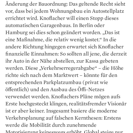
Änderung der Bauordnung: Das geltende Recht si­eht
vor, dass bei jedem Wohnungsbau ein Autostellplatz
errichtet wird. Knof­lacher will einen Stopp dieses
automatischen Garagenbaus. In Berlin oder
Hamburg sei dies schon geändert worden. „Das ist
eine Maßnahme, die relativ wenig kostet.“ In die
andere Richtung hingegen erwartet sich Knoflacher
finan­zielle Einnahmen: So sollten all jene, die derzeit
ihr Auto in der Nähe abstellen, zur Kassa gebeten
werden. Diese „Verkehrs­­erregerabgabe“ – die Höhe
richte sich nach dem Marktwert – könnte für den
entsprechenden Parkplatzumbau (privat wie
öffentlich) und den Ausbau des Öffi-Netzes
verwendet werden. Knoflachers Pläne mögen aufs
Erste hochgesteckt klingen, realitätsfremder Visionär
ist er aber keiner. Insgesamt basiere die moderne
Verkehrsplanung auf falschen Kernthesen: Erstens
werde die Mobilität durch ­zunehmende
Motorisierung keineswegs erhöht. Global steige nur