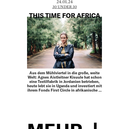
24.01.24
30 UNDER 30
THIS TIME FOR AFRICA
Aus dem Mühlviertel in die große, weite
Welt: Agnes Aistleitner Ki­suule hat schon
eine Textilfabrik in Jordanien betrieben,
heute lebt sie in Uganda und investiert mit
ihrem Fonds First Circle in afrika­nische …