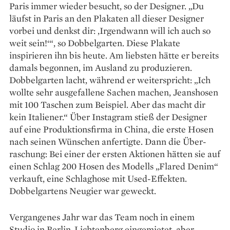
Paris immer wieder besucht, so der Designer. „Du
läufst in Paris an den Plakaten all ­dieser Designer
vorbei und denkst dir: ­‚Irgendwann will ich auch so
weit sein!‘“, so Dobbelgarten. Diese Plakate
inspirieren ihn bis heute. Am liebsten hätte er bereits
damals ­begonnen, im Ausland zu produzieren.
Dobbelgarten lacht, während er weiterspricht: „Ich
wollte sehr aus­gefallene Sachen machen, Jeans­hosen
mit 100 Taschen zum Beispiel. Aber das macht dir
kein Italiener.“ Über Instagram stieß der Designer
auf eine Produktionsfirma in China, die erste Hosen
nach seinen Wünschen anfertigte. Dann die Über­
raschung: Bei einer der ersten ­Aktionen hätten sie auf
einen Schlag 200 Hosen des Modells „Flared Denim“
verkauft, eine Schlaghose mit Used-Effekten.
Dobbel­gartens Neugier war geweckt.
Vergangenes Jahr war das Team noch in einem
Studio in Berlin-Lichtenberg eingemietet, aber