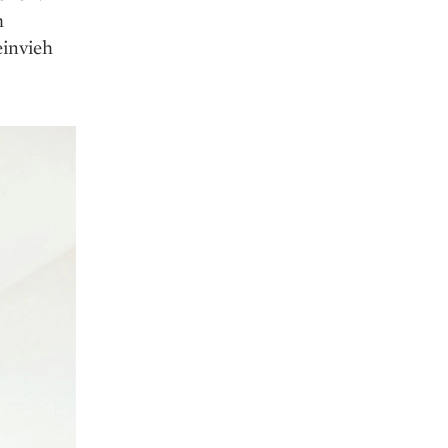
m
einvieh