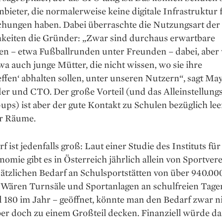
bieter, die normalerweise keine digitale Infrastruktur 
ungen haben. Dabei überraschte die Nutzungsart der
keiten die Gründer: „Zwar sind durchaus erwartbare
n – etwa Fußballrunden unter Freunden – dabei, aber 
wa auch junge Mütter, die nicht wissen, wo sie ihre
fen‘ abhalten sollen, unter unseren Nutzern“, sagt May
er und CTO. Der große Vorteil (und das Alleinstellun
-ups) ist aber der gute Kontakt zu Schulen bezüglich lee
r Räume.
f ist jedenfalls groß: Laut einer Studie des Instituts für
omie gibt es in Österreich jährlich allein von Sportver
sätzlichen Bedarf an Schulsportstätten von über 940.00
 Wären Turnsäle und Sportanlagen an schulfreien Tage
 180 im Jahr – geöffnet, könnte man den Bedarf zwar n
er doch zu einem Großteil decken. Finanziell würde da