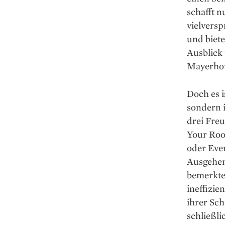
schafft n
vielvers
und biete
Ausblick 
Mayerhof
Doch es i
sondern 
drei Fre
Your Room
oder Even
Ausgehen
bemerkte 
ineffizi
ihrer Sc
schließl