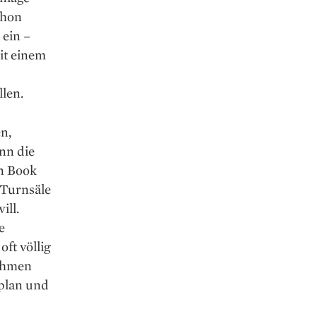
chon
 ein –
it einem
len.
n,
nn die
on Book
 Turnsäle
ill.
e
ft völlig
Rahmen
splan und