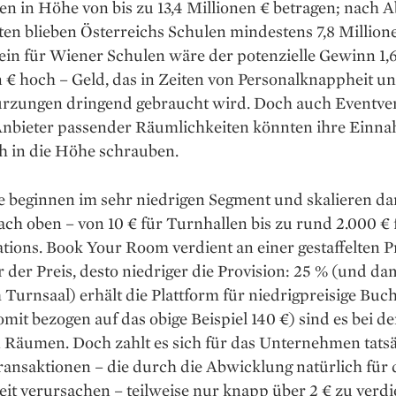
n in Höhe von bis zu 13,4 Millionen € betragen; nach 
en blieben Österreichs Schulen mindestens 7,8 Million
lein für Wiener ­Schulen wäre der potenzielle Gewinn 1,
 € hoch – Geld, das in ­Zeiten von Personalknappheit u
rzungen dringend gebraucht wird. Doch auch Eventver
Anbieter passender Räumlichkeiten könnten ihre Einn
h in die Höhe schrauben.
se beginnen im sehr niedrigen Segment und skalieren d
ach oben – von 10 € für Turnhallen bis zu rund 2.000 €
tions. Book Your Room verdient an einer gestaffelten P
r der Preis, desto niedriger die Provi­sion: 25 % (und dam
 Turnsaal) erhält die Plattform für niedrigpreisige Buc
mit bezogen auf das obige Beispiel 140 €) sind es bei d
n Räumen. Doch zahlt es sich für das Unternehmen tats
ransaktionen – die durch die Abwicklung natürlich für
it verursachen – teilweise nur knapp über 2 € zu verd