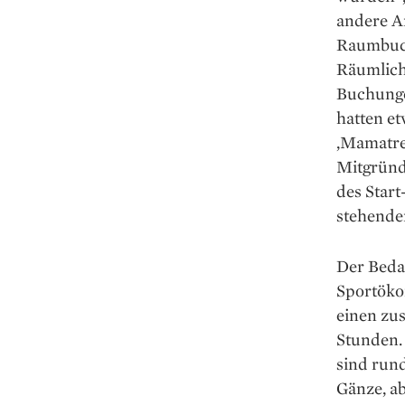
andere An
Raumbuch
Räumlich
Buchunge
hatten et
,Mamatref
Mitgründ
des Start
stehende
Der Bedar
Sportökon
einen ­zu
Stunden.
sind rund
Gänze, ab