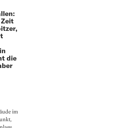
llen:
 Zeit
itzer,
t
in
t die
aber
bäude im
unkt,
nlage