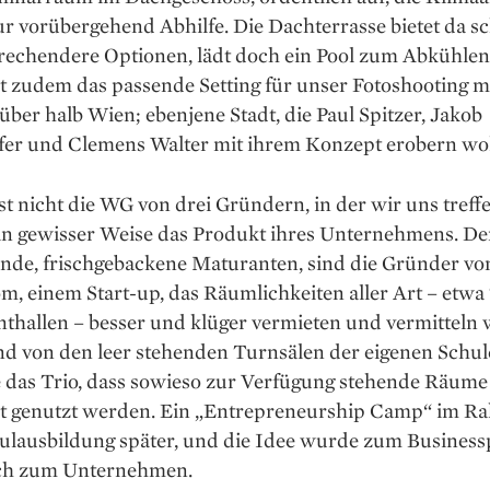
ur ­vorübergehend Abhilfe. Die Dachterrasse bietet da s
prechendere Optionen, lädt doch ein Pool zum Abkühlen
t zudem das passende Setting für unser Foto­shooting m
über halb Wien; eben­jene Stadt, die Paul Spitzer, Jakob
er und Clemens Walter mit ihrem Konzept erobern wol
st nicht die WG von drei Gründern, in der wir uns treffe
in gewisser Weise das Produkt ihres Unternehmens. De
unde, frischgebackene Maturanten, sind die Gründer v
, einem Start-up, das Räumlichkeiten aller Art – etwa
thallen – besser und klüger vermieten und vermitteln w
d von den leer stehenden Turnsälen der eigenen Schul
das Trio, dass sowieso zur Verfügung stehende Räume o
ent genutzt werden. Ein „Entrepreneurship Camp“ im 
hulausbildung später, und die Idee wurde zum Busines
ich zum Unternehmen.