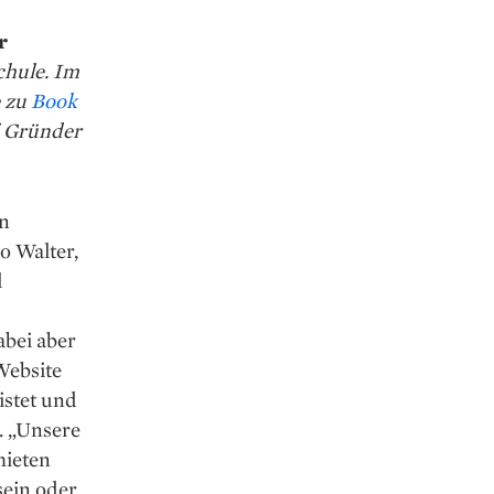
r
chule. Im
e zu
Book
i Gründer
in
o Walter,
l
abei aber
 Website
istet und
. „Unsere
mieten
sein oder