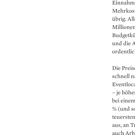
Einnahme
Mehrkost
übrig. Al
Millionen
Budgetkü
und die 
ordentlic
Die Prei
schnell n
Eventloca
– je höhe
bei einem
% (und so
teuerste
aus, an T
auch Arbe