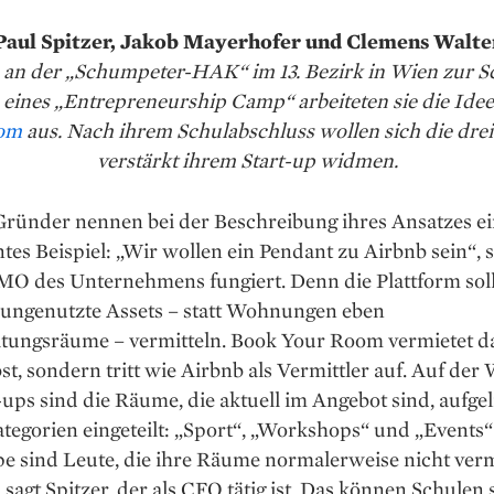
Paul Spitzer, Jakob Mayerhofer und Clemens Walte
en an der „Schumpeter-HAK“ im 13. Bezirk in Wien zur S
ines „Entrepreneurship Camp“ arbeiteten sie die Ide
om
aus. Nach ihrem Schulabschluss wollen sich die dre
verstärkt ihrem Start-up widmen.
 Gründer nennen bei der Beschreibung ihres Ansatzes e
es Beispiel: „Wir wollen ein Pendant zu Airbnb sein“, s
CMO des Unternehmens fungiert. Denn die Plattform sol
 ­ungenutzte Assets – statt Wohnungen eben
ltungsräume – vermitteln. Book Your Room vermietet d
bst, sondern tritt wie Airbnb als Vermittler auf. Auf der
-ups sind die Räume, die aktuell im Angebot sind, aufgel
ategorien eingeteilt: „Sport“, „Workshops“ und „Events“
pe sind Leute, die ihre Räume normalerweise nicht ver
sagt Spitzer, der als CFO tätig ist. Das können Schulen 