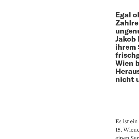
Egal o
Zahlre
ungenu
Jakob 
ihrem 
frisch
Wien b
Heraus
nicht 
Es ist e
15. Wiene
einen Se