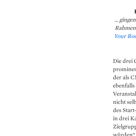
... ging
Rahmen e
Your Ro
Die drei
prominent
der als 
ebenfalls
Veransta
nicht sel
des Start
in drei K
Zielgrup
würden“, 