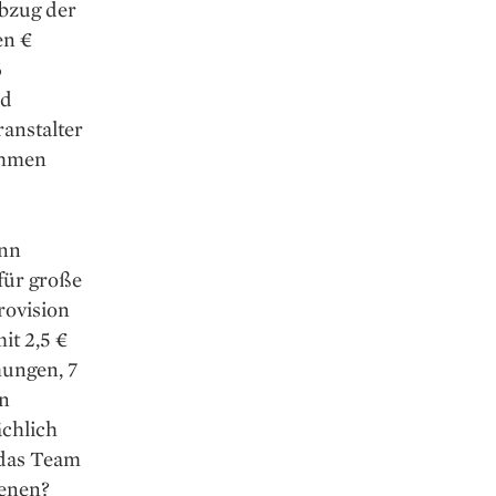
Abzug der
en €
6
nd
anstalter
ahmen
ann
 für große
rovision
it 2,5 €
hungen, 7
en
ächlich
 das Team
ienen?