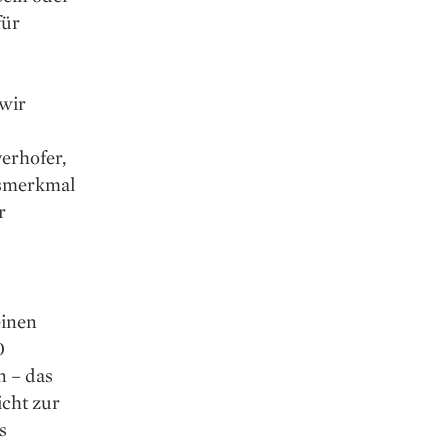
für
wir
erhofer,
gsmerkmal
r
einen
0
n – das
icht zur
s